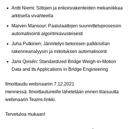
Antti Niemi
:
Siltojen ja erikoisrakenteiden mekaniikkaa
arktisella vivahteella
Marven Mansour
:
Paalulaattojen suunnitteluprosessin
automatisointi algoritmiavusteisesti
Juha Putkinen
:
Jännitetyn betonisen palkkisillan
rakenneanalyysin ja mitoituksen automatisointi
Jami Qvisén
:
Standardized Bridge Weigh-in-Motion
Data and Its Applications in Bridge Engineering
Ilmoittaudu webinaariin 7.12.2021
mennessä.
Ilmoittautuneille lähetetään ennen tilaisuutta
webinaarin Teams-linkki.
Tervetuloa mukaan!