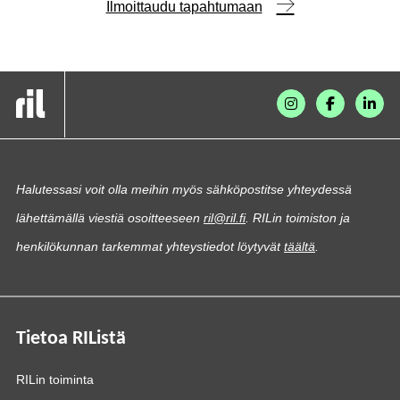
Ilmoittaudu tapahtumaan
Halutessasi voit olla meihin myös sähköpostitse yhteydessä
lähettämällä viestiä osoitteeseen
ril@ril.fi
. RILin toimiston ja
henkilökunnan tarkemmat yhteystiedot löytyvät
täältä
.
Tietoa RIListä
RILin toiminta