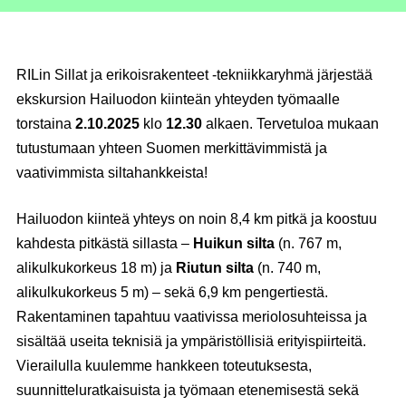
RILin Sillat ja erikoisrakenteet -tekniikkaryhmä järjestää
ekskursion Hailuodon kiinteän yhteyden työmaalle
torstaina
2.10.2025
klo
12.30
alkaen. Tervetuloa mukaan
tutustumaan yhteen Suomen merkittävimmistä ja
vaativimmista siltahankkeista!
Hailuodon kiinteä yhteys on noin 8,4 km pitkä ja koostuu
kahdesta pitkästä sillasta –
Huikun silta
(n. 767 m,
alikulkukorkeus 18 m) ja
Riutun silta
(n. 740 m,
alikulkukorkeus 5 m) – sekä 6,9 km pengertiestä.
Rakentaminen tapahtuu vaativissa meriolosuhteissa ja
sisältää useita teknisiä ja ympäristöllisiä erityispiirteitä.
Vierailulla kuulemme hankkeen toteutuksesta,
suunnitteluratkaisuista ja työmaan etenemisestä sekä