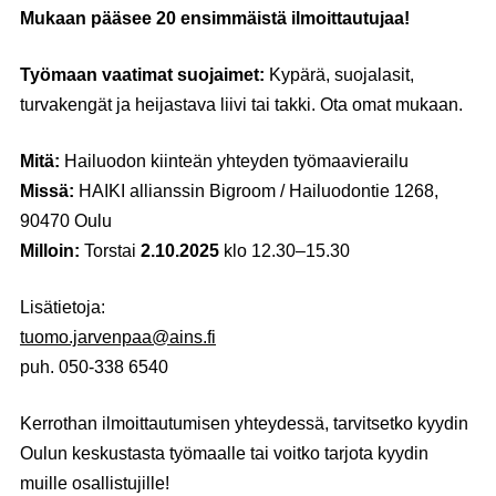
Mukaan pääsee 20 ensimmäistä ilmoittautujaa!
Työmaan vaatimat suojaimet:
Kypärä, suojalasit,
turvakengät ja heijastava liivi tai takki. Ota omat mukaan.
Mitä:
Hailuodon kiinteän yhteyden työmaavierailu
Missä:
HAIKI allianssin Bigroom / Hailuodontie 1268,
90470 Oulu
Milloin:
Torstai
2.10.2025
klo 12.30–15.30
Lisätietoja:
tuomo.jarvenpaa@ains.fi
puh. 050-338 6540
Kerrothan ilmoittautumisen yhteydessä, tarvitsetko kyydin
Oulun keskustasta työmaalle tai voitko tarjota kyydin
muille osallistujille!