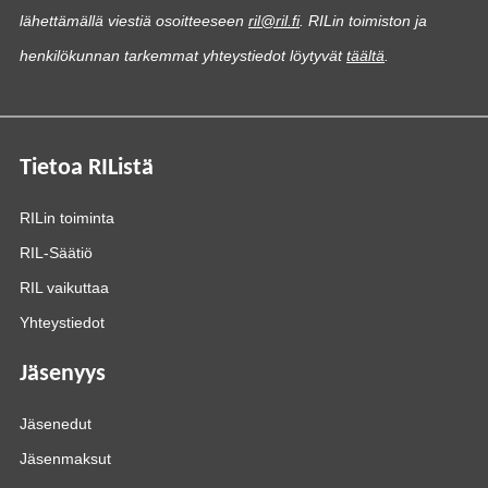
lähettämällä viestiä osoitteeseen
ril@ril.fi
. RILin toimiston ja
henkilökunnan tarkemmat yhteystiedot löytyvät
täältä
.
Tietoa RIListä
RILin toiminta
RIL-Säätiö
RIL vaikuttaa
Yhteystiedot
Jäsenyys
Jäsenedut
Jäsenmaksut