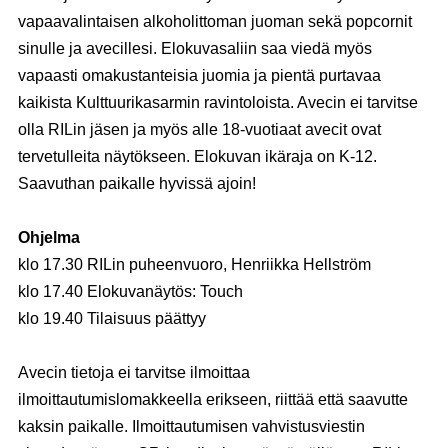
vapaavalintaisen alkoholittoman juoman sekä popcornit
sinulle ja avecillesi. Elokuvasaliin saa viedä myös
vapaasti omakustanteisia juomia ja pientä purtavaa
kaikista Kulttuurikasarmin ravintoloista. Avecin ei tarvitse
olla RILin jäsen ja myös alle 18-vuotiaat avecit ovat
tervetulleita näytökseen. Elokuvan ikäraja on K-12.
Saavuthan paikalle hyvissä ajoin!
Ohjelma
klo 17.30 RILin puheenvuoro, Henriikka Hellström
klo 17.40 Elokuvanäytös: Touch
klo 19.40 Tilaisuus päättyy
Avecin tietoja ei tarvitse ilmoittaa
ilmoittautumislomakkeella erikseen, riittää että saavutte
kaksin paikalle. Ilmoittautumisen vahvistusviestin