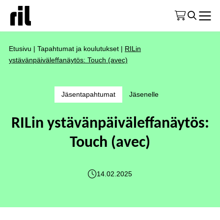
Etusivu
|
Tapahtumat ja koulutukset
|
RILin
ystävänpäiväleffanäytös: Touch (avec)
Jäsentapahtumat
Jäsenelle
RILin ystävänpäiväleffanäytös:
Touch (avec)
14.02.2025