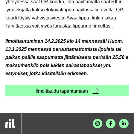
yhteydessä saat QR-koodin, jota näyttämällä saat RILin
työntekijältä kaksi elokuvalippua näytössalin ovelta. QR-
koodi löytyy vahvistusviestin Avaa lippu -linkin takaa.
Tarvittaessa voit myös lunastaa lippunne nimelläsi.
Ilmoittautuminen 14.2.2025 klo 14 mennessä! Huom.
13.1.2025 mennessä peruuttamattomista lipuista tai
paikan päälle saapumatta jättämisestä peritään 25,50 e
maksu/henkilö pois lukien sairastapaukset ym.
estymiset, jotka käsitellään erikseen.
Ilmoittaudu tapahtumaan