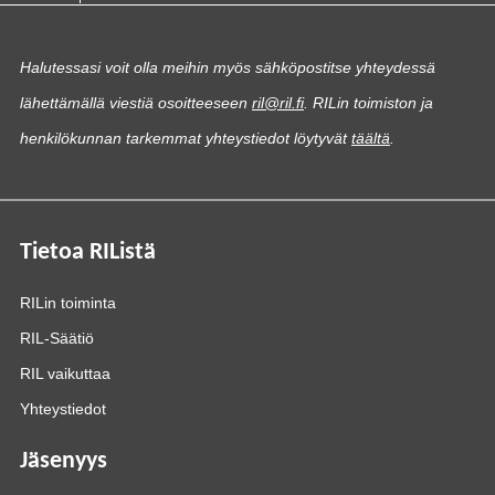
Halutessasi voit olla meihin myös sähköpostitse yhteydessä
lähettämällä viestiä osoitteeseen
ril@ril.fi
. RILin toimiston ja
henkilökunnan tarkemmat yhteystiedot löytyvät
täältä
.
Tietoa RIListä
RILin toiminta
RIL-Säätiö
RIL vaikuttaa
Yhteystiedot
Jäsenyys