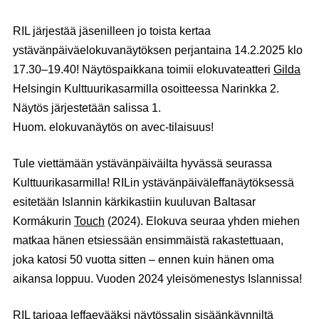
RIL järjestää jäsenilleen jo toista kertaa
ystävänpäiväelokuvanäytöksen perjantaina 14.2.2025 klo
17.30–19.40! Näytöspaikkana toimii elokuvateatteri
Gilda
Helsingin Kulttuurikasarmilla osoitteessa Narinkka 2.
Näytös järjestetään salissa 1.
Huom. elokuvanäytös on avec-tilaisuus!
Tule viettämään ystävänpäiväilta hyvässä seurassa
Kulttuurikasarmilla! RILin ystävänpäiväleffanäytöksessä
esitetään Islannin kärkikastiin kuuluvan Baltasar
Kormákurin
Touch
(2024). Elokuva seuraa yhden miehen
matkaa hänen etsiessään ensimmäistä rakastettuaan,
joka katosi 50 vuotta sitten – ennen kuin hänen oma
aikansa loppuu. Vuoden 2024 yleisömenestys Islannissa!
RIL tarjoaa leffaevääksi näytössalin sisäänkäynniltä