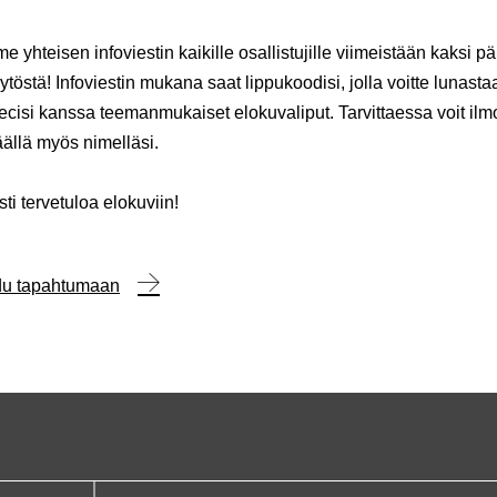
 yhteisen infoviestin kaikille osallistujille viimeistään kaksi p
töstä! Infoviestin mukana saat lippukoodisi, jolla voitte lunast
ecisi kanssa teemanmukaiset elokuvaliput. Tarvittaessa voit ilm
ällä myös nimelläsi.
i tervetuloa elokuviin!
udu tapahtumaan