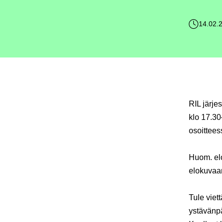
14.02.
RIL järje
klo 17.30
osoittees
Huom. elo
elokuvaa
Tule viet
ystävänp