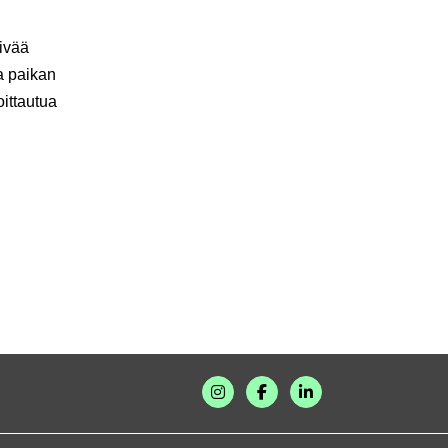
äivää
aa paikan
oittautua