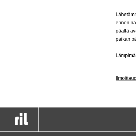
Lähetämme
ennen näy
päällä av
paikan pä
Lämpimäst
Ilmoitta