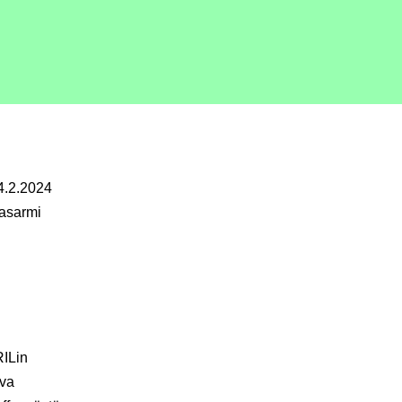
4.2.2024
kasarmi
RILin
uva