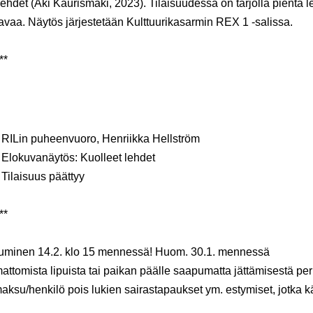
lehdet (Aki Kaurismäki, 2023). Tilaisuudessa on tarjolla pientä l
avaa. Näytös järjestetään Kulttuurikasarmin REX 1 -salissa.
**
0 RILin puheenvuoro,
Henriikka Hellström
 Elokuvanäytös: Kuolleet lehdet
 Tilaisuus päättyy
**
utuminen 14.2. klo 15 mennessä! Huom. 30.1. mennessä
attomista lipuista tai paikan päälle saapumatta jättämisestä per
aksu/henkilö pois lukien sairastapaukset ym. estymiset, jotka k