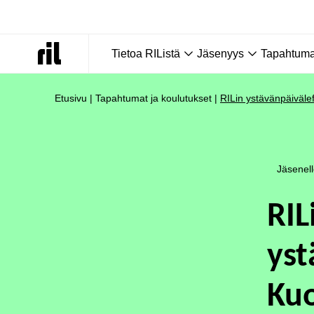
Tietoa RIListä
Jäsenyys
Tapahtumat
Etusivu
|
Tapahtumat ja koulutukset
|
RILin ystävänpäivälef
Jäsenel
RIL
yst
Kuo