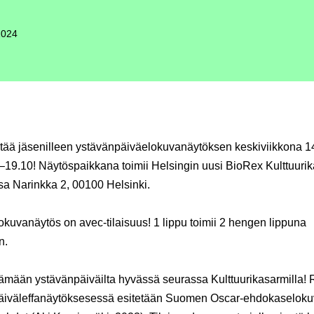
2024
stää jäsenilleen ystävänpäiväelokuvanäytöksen keskiviikkona
1
–19.10! Näytöspaikkana toimii Helsingin uusi BioRex Kulttuuri
sa Narinkka 2, 00100 Helsinki.
kuvanäytös on avec-tilaisuus! 1 lippu toimii 2 hengen lippuna
n.
tämään ystävänpäiväilta hyvässä seurassa Kulttuurikasarmilla! 
äiväleffanäytöksesessä esitetään Suomen Oscar-ehdokaselok