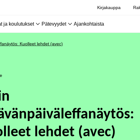
Kirjakauppa
Rak
 ja koulutukset
Pätevyydet
Ajankohtaista
fanäytös: Kuolleet lehdet (avec)
le
in
ävänpäiväleffanäytös:
lleet lehdet (avec)