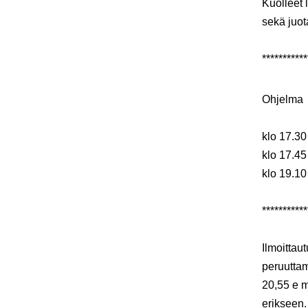
Kuolleet 
sekä juot
***********
Ohjelma
klo 17.3
klo 17.45
klo 19.10
***********
Ilmoitta
peruuttam
20,55 e m
erikseen.