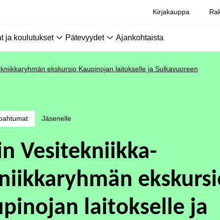
Kirjakauppa
Rak
 ja koulutukset
Pätevyydet
Ajankohtaista
tekniikkaryhmän ekskursio Kaupinojan laitokselle ja Sulkavuoreen
pahtumat
Jäsenelle
in Vesitekniikka-
niikkaryhmän ekskursi
pinojan laitokselle ja