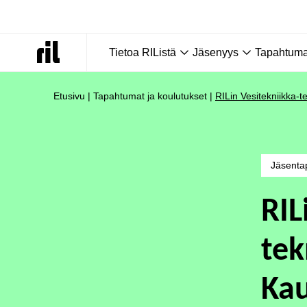
Tietoa RIListä
Jäsenyys
Tapahtumat
Etusivu
|
Tapahtumat ja koulutukset
|
RILin Vesitekniikka-
Jäsenta
RIL
tek
Kau