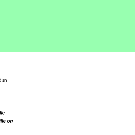
udun
le
ille on