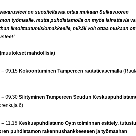
vavarusteet on suositeltavaa ottaa mukaan Sulkavuoren
mon työmaalle, mutta puhdistamolla on myös lainattavia var
han ilmoittautumislomakkeelle, mikäli voit ottaa mukaan o
usteet!
(muutokset mahdollisia)
0 – 09.15
Kokoontuminen Tampereen rautatieasemalla
(Raut
5 – 09.30
Siirtyminen Tampereen Seudun Keskuspuhdistam
orenkuja 6)
0 – 11.15
Keskuspuhdistamo Oy:n toiminnan esittely, tutust
oren puhdistamon rakennushankkeeseen ja työmaahan