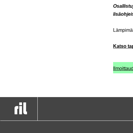
Osallist
lisäohjei
Lämpimäst
Katso ta
Ilmoittaud