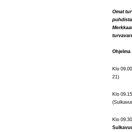
Omat tur
puhdista
Merkkaat
turvavar
Ohjelma 
Klo 09.0
21)
Klo 09.1
(Sulkavu
Klo 09.3
Sulkavu