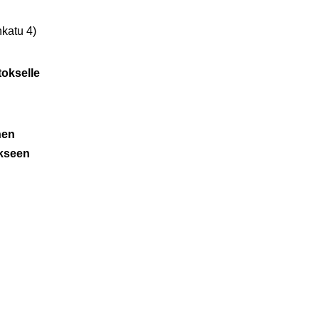
nkatu 4)
tokselle
nen
okseen