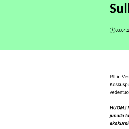
Su
03.04.
RILin Ve
Keskuspu
vedentuot
HUOM.! M
junalla t
ekskursi