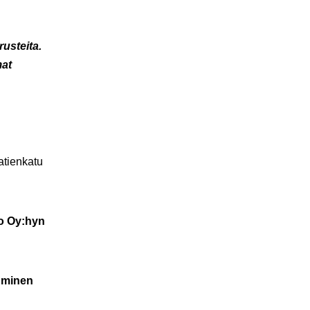
usteita.
mat
atienkatu
o Oy:hyn
uminen