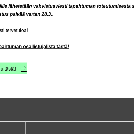
ujille lähetetään vahvistusviesti tapahtuman toteutumisesta 
stus päivää varten 28.3.
.
i tervetuloa!
pahtuman osallistujalista tästä!
u tästä!