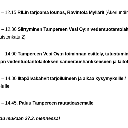
5 – 12.15
RILin tarjoama lounas, Ravintola Myllärit
(Åkerlundi
5 – 12.30
Siirtyminen Tampereen Vesi Oy:n vedentuotantolai
istonkatu 2)
0 – 14.00
Tampereen Vesi Oy:n toiminnan esittely, tutustumi
an vedentuotantolaitoksen saneeraushankkeeseen ja lait
0 – 14.30
Iltapäiväkahvit tarjoiluineen ja aikaa kysymyksille /
lulle
 – 14.45.
Paluu Tampereen rautatieasemalle
udu mukaan 27.3. mennessä!