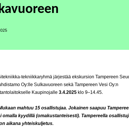
lkavuoreen
2025
sitekniikka-tekniikkaryhmä järjestää ekskursion Tampereen Se
hdistamo Oy:lle Sulkavuoreen sekä Tampereen Vesi Oy:n
antolaitokselle Kaupinojalle
3.4.2025
klo 9–14.45.
ukaan mahtuu 15 osallistujaa. Jokainen saapuu Tampereel
ai omalla kyydillä (omakustanteisesti). Tampereella osallistuj
on aikana yhteiskuljetus.