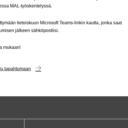
sessa MAL-työskentelyssä.
ittymään tietoiskuun Microsoft Teams-linkin kautta, jonka saat
tumisen jälkeen sähköpostiisi.
oa mukaan!
udu tapahtumaan