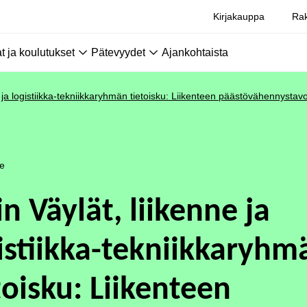
Kirjakauppa
Rak
 ja koulutukset
Pätevyydet
Ajankohtaista
e ja logistiikka-tekniikkaryhmän tietoisku: Liikenteen päästövähennysta
le
in Väylät, liikenne ja
istiikka-tekniikkaryhm
toisku: Liikenteen