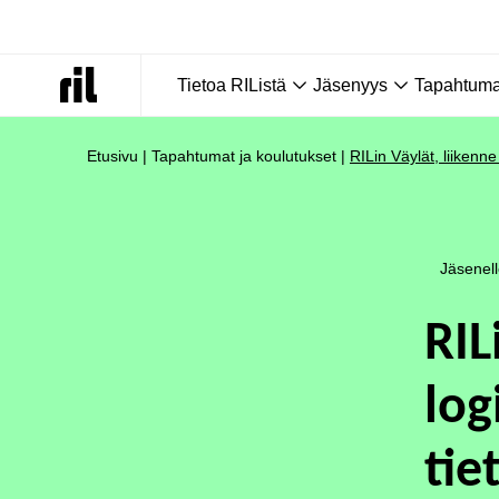
Tietoa RIListä
Jäsenyys
Tapahtumat
Etusivu
|
Tapahtumat ja koulutukset
|
RILin Väylät, liikenn
Jäsenel
RIL
log
tie