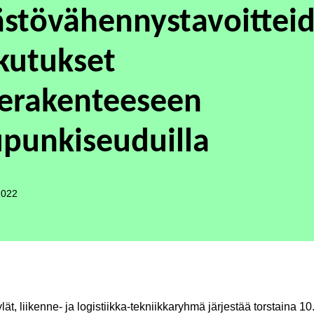
stövähennystavoittei
kutukset
erakenteeseen
punkiseuduilla
2022
ät, liikenne- ja logistiikka-tekniikkaryhmä järjestää torstaina 10.