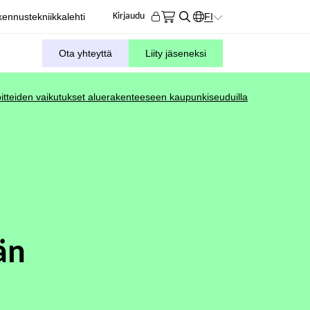
ennustekniikkalehti
FI
Kirjaudu
KIELIVALITSIN. AKTIIVIN
Ota yhteyttä
Liity jäseneksi
voitteiden vaikutukset aluerakenteeseen kaupunkiseuduilla
än