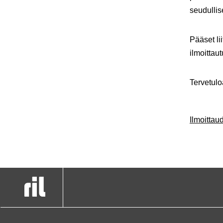
seudulli
Pääset li
ilmoittau
Tervetul
Ilmoitta