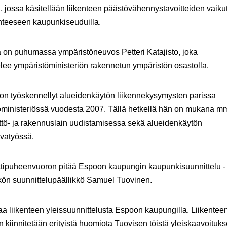
n, jossa käsitellään liikenteen päästövähennystavoitteiden vaiku
nteeseen kaupunkiseuduilla.
 on puhumassa ympäristöneuvos
Petteri Katajisto
, joka
lee ympäristöministeriön rakennetun ympäristön osastolla.
 on työskennellyt alueidenkäytön liikennekysymysten parissa
öministeriössä vuodesta 2007. Tällä hetkellä hän on mukana m
tö- ja rakennuslain uudistamisessa sekä alueidenkäytön
vatyössä.
ipuheenvuoron pitää Espoon kaupungin kaupunkisuunnittelu -
kön suunnittelupäällikkö
Samuel Tuovinen
.
a liikenteen yleissuunnittelusta Espoon kaupungilla. Liikentee
n kiinnitetään erityistä huomiota Tuovisen töistä yleiskaavoituk