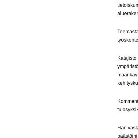
tietoisku
aluerake
Teemasta
työskente
Katajisto
ympärist
maankäyt
kehitysku
Kommentt
tulosyksi
Hän vasta
päästöihi