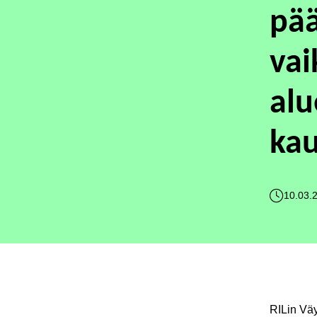
pää
vai
alu
kau
10.03.
RILin Väyl