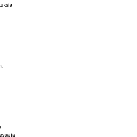
tuksia
m.
n
sessa ja