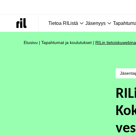
Tietoa RIListä
Jäsenyys
Tapahtumat
Etusivu
|
Tapahtumat ja koulutukset
|
RILin tietoiskuwebina
Jäsenta
RIL
Kok
ves