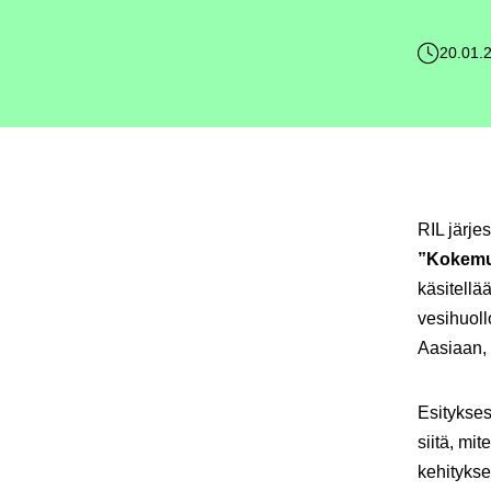
20.01.
RIL järje
”Kokemuk
käsitellä
vesihuoll
Aasiaan, 
Esitykses
siitä, mi
kehitykse