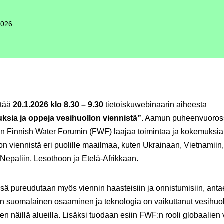
2026
stää
20.1.2026 klo 8.30 – 9.30
tietoiskuwebinaarin aiheesta
sia ja oppeja vesihuollon viennistä”
. Aamun puheenvuoros
än Finnish Water Forumin (FWF) laajaa toimintaa ja kokemuksia
on viennistä eri puolille maailmaa, kuten Ukrainaan, Vietnamiin,
Nepaliin, Lesothoon ja Etelä-Afrikkaan.
sä pureudutaan myös viennin haasteisiin ja onnistumisiin, ant
ten suomalainen osaaminen ja teknologia on vaikuttanut vesihuo
en näillä alueilla. Lisäksi tuodaan esiin FWF:n rooli globaalien 