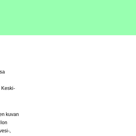
sa
 Keski-
aen kuvan
llon
vesi-,