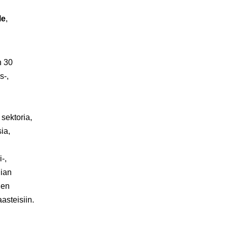
le
,
n 30
s-,
 sektoria,
ia,
-,
gian
den
asteisiin.