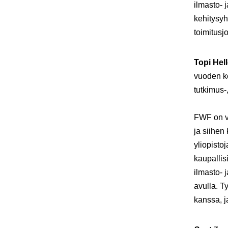
ilmasto- 
kehitysyh
toimitusj
Topi Hel
vuoden ko
tutkimus-
FWF on ve
ja siihen 
yliopisto
kaupallis
ilmasto- 
avulla. T
kanssa, j