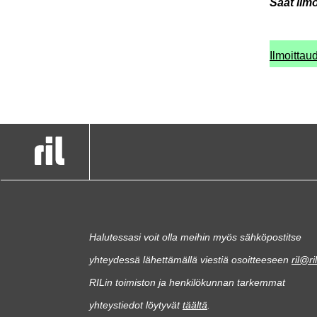
Saat ilm
Ilmoitta
Halutessasi voit olla meihin myös sähköpostitse
yhteydessä lähettämällä viestiä osoitteeseen
ril@ril
RILin toimiston ja henkilökunnan tarkemmat
yhteystiedot löytyvät
täältä
.