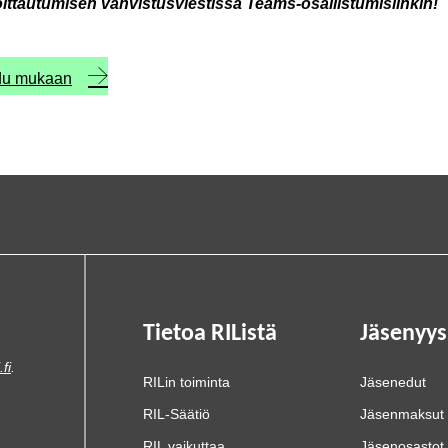
oittautumisen vahvistusviestissä Teams-osallistumislinkin!
udu mukaan
Tietoa RIListä
Jäsenyys
.fi
.
RILin toiminta
Jäsenedut
RIL-Säätiö
Jäsenmaksut
RIL vaikuttaa
Jäsenosastot 