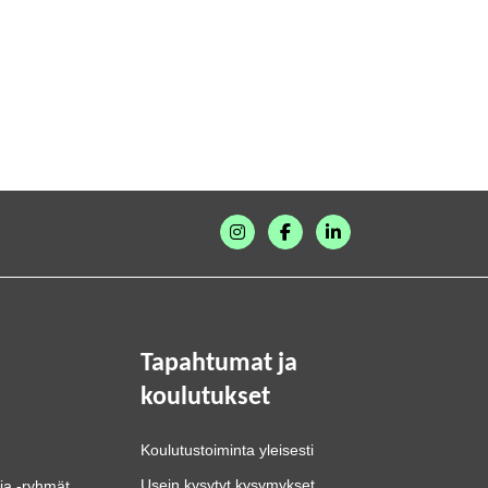
Tapahtumat ja
koulutukset
Koulutustoiminta yleisesti
Usein kysytyt kysymykset
ja -ryhmät