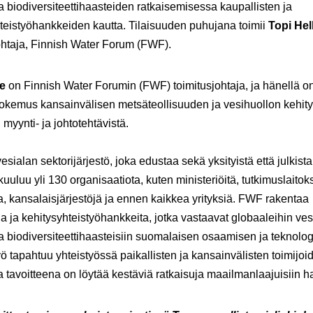
ja biodiversiteettihaasteiden ratkaisemisessa kaupallisten ja
teistyöhankkeiden kautta. Tilaisuuden puhujana toimii
Topi Hel
ohtaja, Finnish Water Forum (FWF).
le
on Finnish Water Forumin (FWF) toimitusjohtaja, ja hänellä o
kemus kansainvälisen metsäteollisuuden ja vesihuollon kehity
, myynti- ja johtotehtävistä.
sialan sektorijärjestö, joka edustaa sekä yksityistä että julkista
kuuluu yli 130 organisaatiota, kuten ministeriöitä, tutkimuslaitoks
ja, kansalaisjärjestöjä ja ennen kaikkea yrityksiä. FWF rakentaa
ia ja kehitysyhteistyöhankkeita, jotka vastaavat globaaleihin vesi
ja biodiversiteettihaasteisiin suomalaisen osaamisen ja teknolo
yö tapahtuu yhteistyössä paikallisten ja kansainvälisten toimijoi
a tavoitteena on löytää kestäviä ratkaisuja maailmanlaajuisiin ha