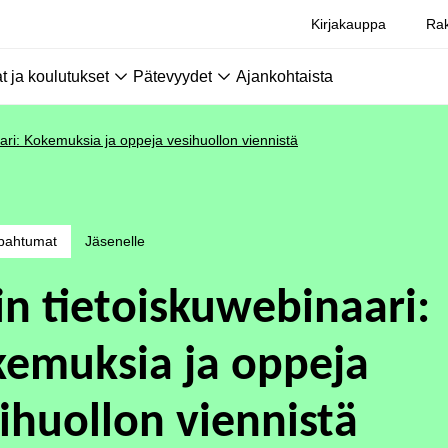
Kirjakauppa
Rak
 ja koulutukset
Pätevyydet
Ajankohtaista
ari: Kokemuksia ja oppeja vesihuollon viennistä
pahtumat
Jäsenelle
in tietoiskuwebinaari:
emuksia ja oppeja
ihuollon viennistä