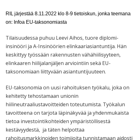
RIL järjestää
8.11.2022 klo 8-9
tietoiskun, jonka teemana
on: Infoa EU-taksonomiasta
Tilaisuudessa puhuu Leevi Aihos, tuore diplomi-
insinööri ja A-Insinöörien elinkaariasiantuntija. Hän
keskittyy työssään rakennusten vähähiilisyyteen,
elinkaaren hiilijalanjäljen arviointiin sekä EU-
taksonomiaan liittyvään asiantuntijuuteen.
EU-taksonomia on uusi rahoituksen työkalu, joka on
kehitetty tehostamaan unionin
hiilineutraaliustavoitteiden toteutumista. Työkalun
tavoitteena on tarjota läpinäkyvää ja yhdenmukaista
tietoa investointikohteiden ympäristöllisestä
kestävyydestä, ja täten helpottaa
rahoitusmarkkinoiden toimijoita tunnistamaan aidosti