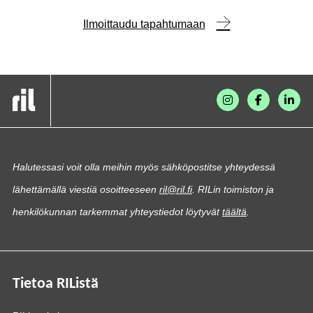
Ilmoittaudu tapahtumaan
Halutessasi voit olla meihin myös sähköpostitse yhteydessä
lähettämällä viestiä osoitteeseen
ril@ril.fi
. RILin toimiston ja
henkilökunnan tarkemmat yhteystiedot löytyvät
täältä
.
Tietoa RIListä