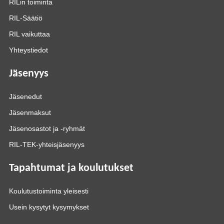
RILin toiminta
RIL-Säätiö
RIL vaikuttaa
Yhteystiedot
Jäsenyys
Jäsenedut
Jäsenmaksut
Jäsenosastot ja -ryhmät
RIL-TEK-yhteisjäsenyys
Tapahtumat ja koulutukset
Koulutustoiminta yleisesti
Usein kysytyt kysymykset