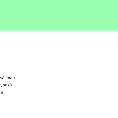
isäilman
e, sekä
ja