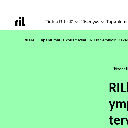
Tietoa RIListä
Jäsenyys
Tapahtumat
Etusivu
|
Tapahtumat ja koulutukset
|
RILin tietoisku: Rake
Jäsenel
RIL
ymp
ter