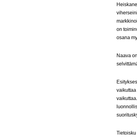
Heiskan
vihersein
markkinoi
on toimin
osana myy
Naava on 
selvittäm
Esitykses
vaikuttaa 
vaikuttaa
luonnolli
suoritusk
Tietoisku