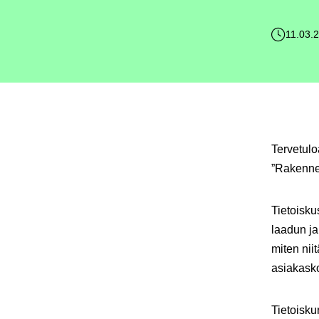
11.03.
Tervetulo
”Rakennet
Tietoisku
laadun ja
miten nii
asiakask
Tietoisku