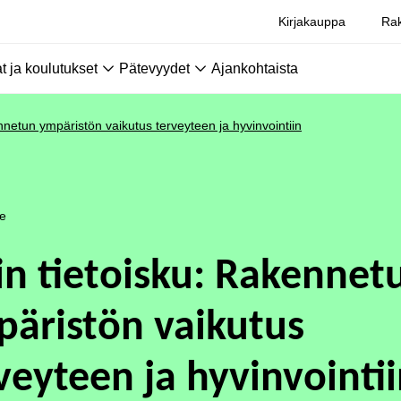
Kirjakauppa
Rak
 ja koulutukset
Pätevyydet
Ajankohtaista
nnetun ympäristön vaikutus terveyteen ja hyvinvointiin
le
in tietoisku: Rakennet
äristön vaikutus
veyteen ja hyvinvointi