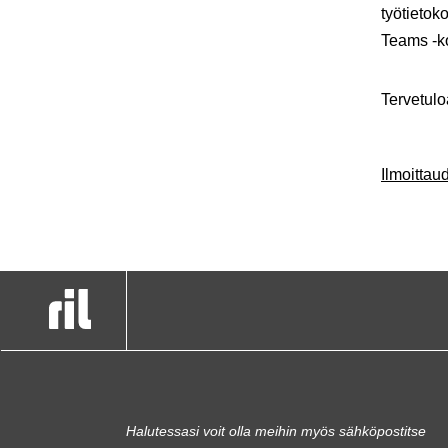
työtietok
Teams -ko
Tervetul
Ilmoitta
Halutessasi voit olla meihin myös sähköpostitse