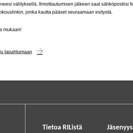
oneesi välityksellä. Ilmoittautumisen jälkeen saat sähköpostiisi M
kouslinkin, jonka kautta pääset seuraamaan esitystä.
oa mukaan!
udu tapahtumaan
Tietoa RIListä
Jäsenyys