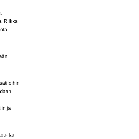
a
a. Riikka
yötä
tään
.
ätiloihin
oidaan
in ja
ti- tai