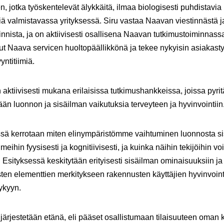
en
, jotka työskentelevät älykkäitä, ilmaa biologisesti puhdistavia
iä valmistavassa yrityksessä. Siru vastaa Naavan viestinnästä j
nnista, ja on aktiivisesti osallisena Naavan tutkimustoiminnass
ut Naava servicen huoltopäällikkönä ja tekee nykyisin asiakast
ntitiimiä.
aktiivisesti mukana erilaisissa tutkimushankkeissa, joissa pyri
ään luonnon ja sisäilman vaikutuksia terveyteen ja hyvinvointiin
sä kerrotaan miten elinympäristömme vaihtuminen luonnosta sis
meihin fyysisesti ja kognitiivisesti, ja kuinka näihin tekijöihin v
. Esityksessä keskitytään erityisesti sisäilman ominaisuuksiin ja
sten elementtien merkitykseen rakennusten käyttäjien hyvinvointi
ykyyn.
 järjestetään etänä, eli pääset osallistumaan tilaisuuteen oman ko