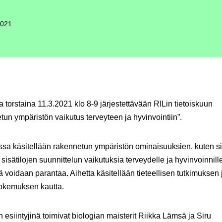
2021
a torstaina 11.3.2021 klo 8-9 järjestettävään RILin tietoiskuun
un ympäristön vaikutus terveyteen ja hyvinvointiin”.
ssa käsitellään rakennetun ympäristön ominaisuuksien, kuten s
 sisätilojen suunnittelun vaikutuksia terveydelle ja hyvinvoinnill
tä voidaan parantaa. Aihetta käsitellään tieteellisen tutkimuksen 
okemuksen kautta.
n esiintyjinä toimivat biologian maisterit
Riikka Lämsä
ja
Siru