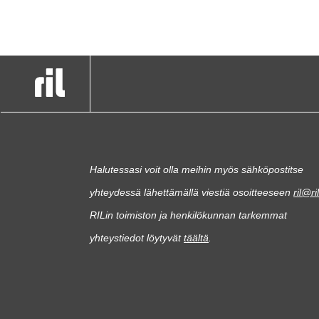
Halutessasi voit olla meihin myös sähköpostitse
yhteydessä lähettämällä viestiä osoitteeseen
ril@ril
RILin toimiston ja henkilökunnan tarkemmat
yhteystiedot löytyvät
täältä
.