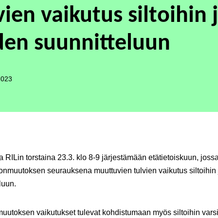
vien vaikutus siltoihin 
den suunnitteluun
2023
a RILin torstaina 23.3. klo 8-9 järjestämään etätietoiskuun, jos
onmuutoksen seurauksena muuttuvien tulvien vaikutus siltoihin 
luun.
uutoksen vaikutukset tulevat kohdistumaan myös siltoihin vars