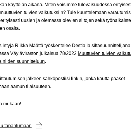
tkän käyttöiän aikana. Miten voisimme tulevaisuudessa erityisest
muuttuvien tulvien vaikutuksiin? Tule kuuntelemaan varautumi
 erityisesti uusien ja olemassa olevien siltojen sekä työnaikaist
en osalta.
iintyjä
Riikka Määttä
työskentelee Destialla siltasuunnittelijana 
massa Väyläviraston julkaisua 78/2022
Muuttuvien tulvien vaikut
ja niiden suunnitteluun
.
ittautumisen jälkeen sähköpostiisi linkin, jonka kautta pääset
maan aamun tilaisuuteen.
oa mukaan!
udu tapahtumaan