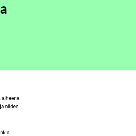
ja
sa aiheena
ja niiden
inkin