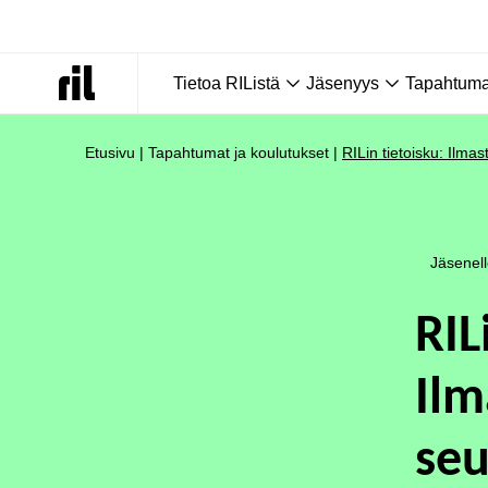
Tietoa RIListä
Jäsenyys
Tapahtumat
Etusivu
|
Tapahtumat ja koulutukset
|
RILin tietoisku: Ilma
Jäsenel
RIL
Il
se