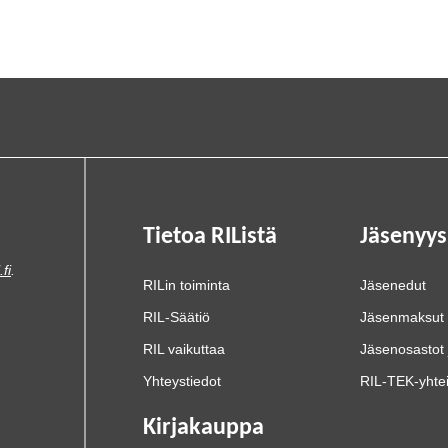
Tietoa RIListä
Jäsenyys
.fi
.
RILin toiminta
Jäsenedut
RIL-Säätiö
Jäsenmaksut
RIL vaikuttaa
Jäsenosastot 
Yhteystiedot
RIL-TEK-yhte
Kirjakauppa