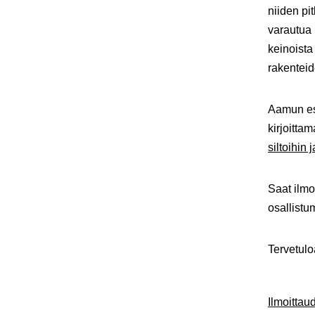
niiden pi
varautua 
keinoista
rakenteid
Aamun es
kirjoitta
siltoihin 
Saat ilmo
osallistu
Tervetul
Ilmoitta