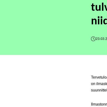
tul
nii
23.03.
Tervetulo
on ilmast
suunnitte
Ilmastonm