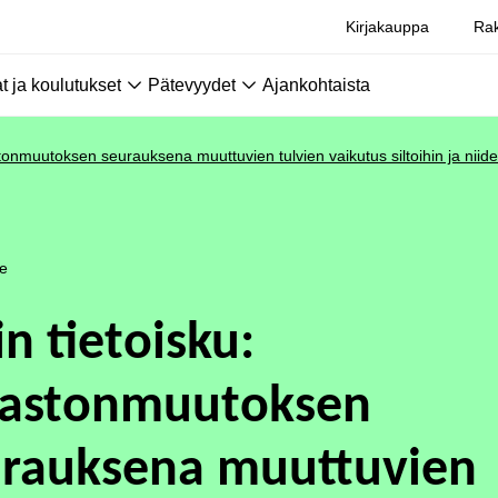
Kirjakauppa
Rak
 ja koulutukset
Pätevyydet
Ajankohtaista
stonmuutoksen seurauksena muuttuvien tulvien vaikutus siltoihin ja niid
le
in tietoisku:
mastonmuutoksen
urauksena muuttuvien