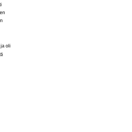
i
sen
en
ja oli
us