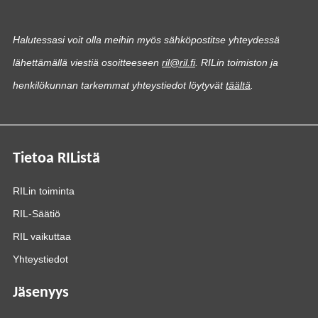
Halutessasi voit olla meihin myös sähköpostitse yhteydessä
lähettämällä viestiä osoitteeseen
ril@ril.fi
. RILin toimiston ja
henkilökunnan tarkemmat yhteystiedot löytyvät
täältä
.
Tietoa RIListä
RILin toiminta
RIL-Säätiö
RIL vaikuttaa
Yhteystiedot
Jäsenyys