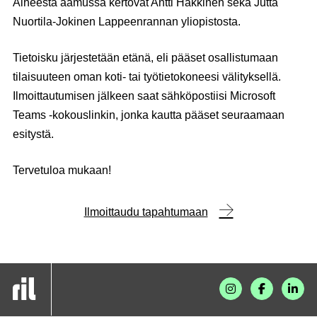
Aiheesta aamussa kertovat Antti Häkkinen sekä Jutta
Nuortila-Jokinen Lappeenrannan yliopistosta.
Tietoisku järjestetään etänä, eli pääset osallistumaan
tilaisuuteen oman koti- tai työtietokoneesi välityksellä.
Ilmoittautumisen jälkeen saat sähköpostiisi Microsoft
Teams -kokouslinkin, jonka kautta pääset seuraamaan
esitystä.
Tervetuloa mukaan!
Ilmoittaudu tapahtumaan