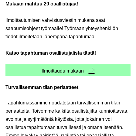
Mukaan mahtuu 20 osallistujaa!
Ilmoittautumisen vahvistusviestin mukana saat
saapumisohjeet työmaalle! Työmaan yhteyshenkilön
tiedot ilmoitetaan lähempänä tapahtumaa.
Katso tapahtuman osallistujalista tästä!
Ilmoittaudu mukaan
Turvallisemman tilan periaatteet
Tapahtumassamme noudatetaan turvallisemman tilan
periaatteita. Toivomme kaikilta osallistujilta kunnioittavaa,
avointa ja syrjimätöntä käytöstä, jotta jokainen voi
osallistua tapahtumaan turvallisesti ja omana itsenään.
Emme hyväksy häirintää, syrjintää tai epäasiallista