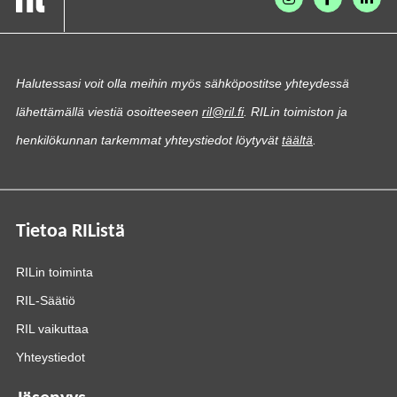
Halutessasi voit olla meihin myös sähköpostitse yhteydessä
lähettämällä viestiä osoitteeseen
ril@ril.fi
. RILin toimiston ja
henkilökunnan tarkemmat yhteystiedot löytyvät
täältä
.
Tietoa RIListä
RILin toiminta
RIL-Säätiö
RIL vaikuttaa
Yhteystiedot