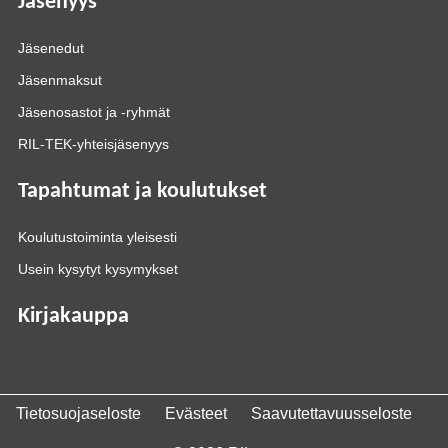
Jäsenyys
Jäsenedut
Jäsenmaksut
Jäsenosastot ja -ryhmät
RIL-TEK-yhteisjäsenyys
Tapahtumat ja koulutukset
Koulutustoiminta yleisesti
Usein kysytyt kysymykset
Kirjakauppa
Tietosuojaseloste
Evästeet
Saavutettavuusseloste