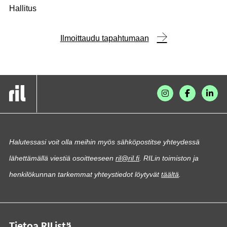
Hallitus
Ilmoittaudu tapahtumaan
Halutessasi voit olla meihin myös sähköpostitse yhteydessä
lähettämällä viestiä osoitteeseen
ril@ril.fi
. RILin toimiston ja
henkilökunnan tarkemmat yhteystiedot löytyvät
täältä
.
Tietoa RIListä