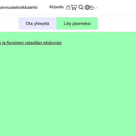
ennustekniikkalehti
FI
Kirjaudu
KIELIVALITSIN. AKTIIVIN
Ota yhteyttä
Liity jäseneksi
n ja Aurajoen ratasillan ekskursio