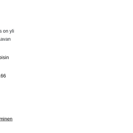
 on yli
kaavan
pisin
166
iminen