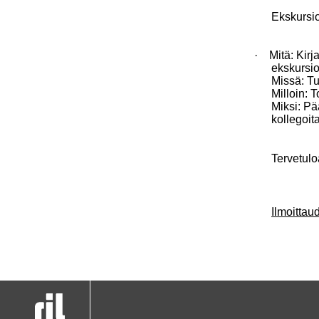
Ekskursion
·
Mitä:
Kirja
ekskursi
Missä:
Tu
Milloin:
T
Miksi:
Pää
kollegoit
Tervetul
Ilmoitta