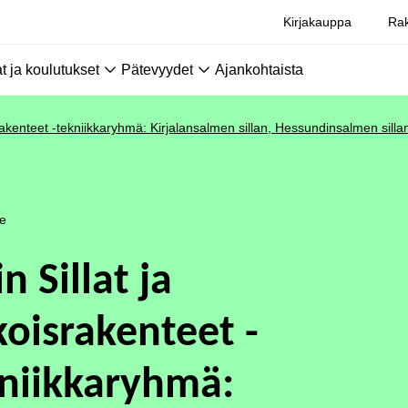
Kirjakauppa
Rak
 ja koulutukset
Pätevyydet
Ajankohtaista
israkenteet -tekniikkaryhmä: Kirjalansalmen sillan, Hessundinsalmen silla
le
in Sillat ja
koisrakenteet -
niikkaryhmä: