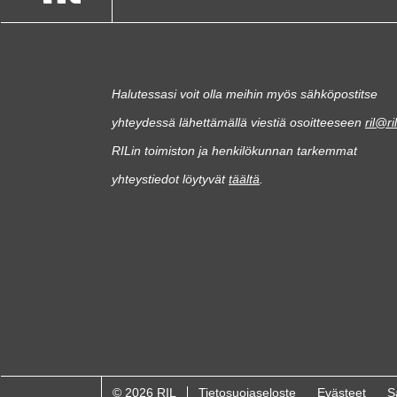
Halutessasi voit olla meihin myös sähköpostitse
yhteydessä lähettämällä viestiä osoitteeseen
ril@ril
RILin toimiston ja henkilökunnan tarkemmat
yhteystiedot löytyvät
täältä
.
© 2026 RIL
Tietosuojaseloste
Evästeet
S