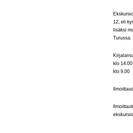
Ekskursio
12, eli k
lisäksi m
Turussa.
Kirjalans
klo 14.00
klo 9.00
Ilmoittau
Ilmoittau
ekskursio