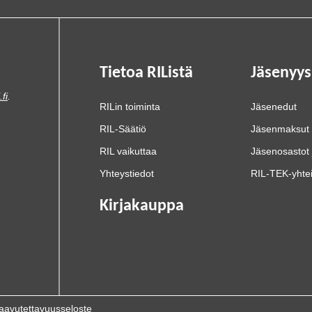
Tietoa RIListä
Jäsenyys
.fi
.
RILin toiminta
Jäsenedut
RIL-Säätiö
Jäsenmaksut
RIL vaikuttaa
Jäsenosastot 
Yhteystiedot
RIL-TEK-yhte
Kirjakauppa
aavutettavuusseloste