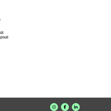
n
sti
apaat