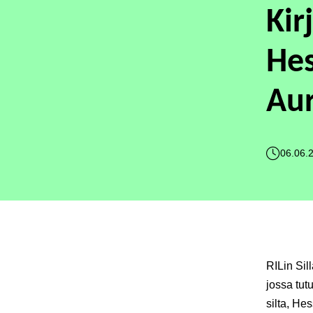
Kir
Hes
Aur
06.06.
RILin Sil
jossa tut
silta, He