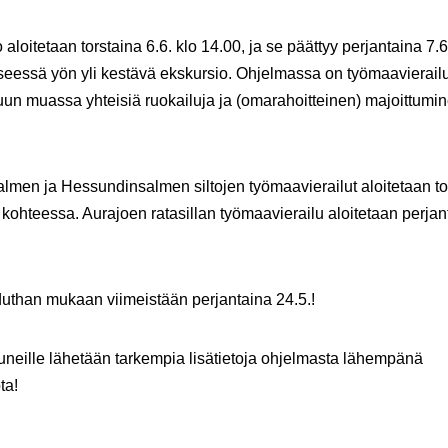
 aloitetaan torstaina 6.6. klo 14.00, ja se päättyy perjantaina 7.6
yseessä yön yli kestävä ekskursio.
Ohjelmassa on työmaavierail
uun muassa yhteisiä ruokailuja ja (omarahoitteinen) majoittumi
almen ja Hessundinsalmen siltojen työmaavierailut aloitetaan to
 kohteessa. Aurajoen ratasillan työmaavierailu aloitetaan perjan
duthan mukaan viimeistään perjantaina 24.5.!
tuneille lähetään tarkempia lisätietoja ohjelmasta lähempänä
ta!