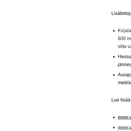
Lisätietoj
Kirja
600 me
silta 
Hessu
jännev
Aurajo
metriä
Lue lisää
www.va
www.va