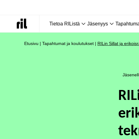
Tietoa RIListä
Jäsenyys
Tapahtumat
Etusivu
|
Tapahtumat ja koulutukset
|
RILin Sillat ja eriko
Jäsenel
RIL
eri
tek