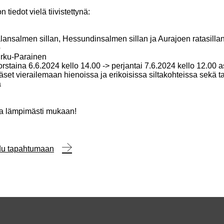
 tiedot vielä tiivistettynä:
lansalmen sillan, Hessundinsalmen sillan ja Aurajoen ratasilla
o
rku-Parainen
orstaina 6.6.2024 kello 14.00 -> perjantai 7.6.2024 kello 12.00 a
set vierailemaan hienoissa ja erikoisissa siltakohteissa sekä t
a
oa lämpimästi mukaan!
udu tapahtumaan