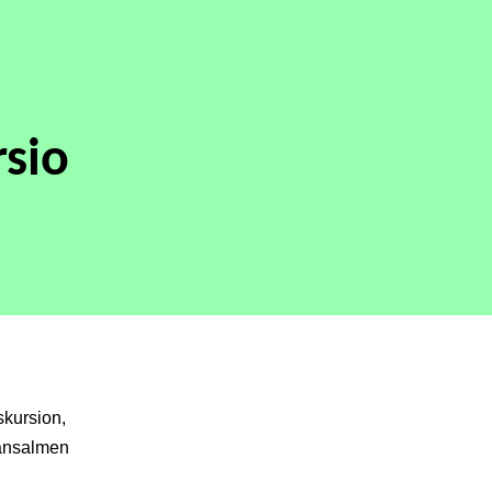
rsio
skursion,
lansalmen