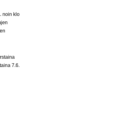
. noin klo
ujen
nen
rstaina
taina 7.6.