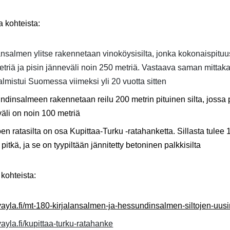
a kohteista:
lansalmen
ylitse rakennetaan vinoköysisilta, jonka kokonaispituus
triä ja pisin jänneväli noin 250 metriä. Vastaava saman mitta
valmistui Suomessa viimeksi yli 20 vuotta sitten
ndinsalmeen
rakennetaan reilu 200 metrin pituinen silta, jossa 
äli on noin 100 metriä
en ratasilta
on osa Kupittaa-Turku -ratahanketta. Sillasta tulee 
 pitkä, ja se on tyypiltään jännitetty betoninen palkkisilta
 kohteista:
yla.fi/mt-180-kirjalansalmen-ja-hessundinsalmen-siltojen-uus
yla.fi/kupittaa-turku-ratahanke