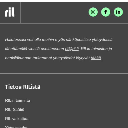
Halutessasi voit olla meihin myös sähköpostitse yhteydessä
lähettämällä viestiä osoitteeseen
ril@ril.fi
. RILin toimiston ja
henkilökunnan tarkemmat yhteystiedot löytyvät
täältä
.
Tietoa RIListä
RILin toiminta
RIL-Säätiö
RIL vaikuttaa
Yhteystiedot