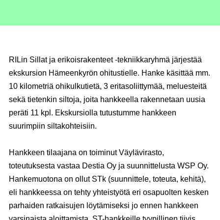
RILin Sillat ja erikoisrakenteet -tekniikkaryhmä järjestää
ekskursion Hämeenkyrön ohitustielle. Hanke käsittää mm.
10 kilometriä ohikulkutietä, 3 eritasoliittymää, meluesteitä
sekä tietenkin siltoja, joita hankkeella rakennetaan uusia
peräti 11 kpl. Ekskursiolla tutustumme hankkeen
suurimpiin siltakohteisiin.
Hankkeen tilaajana on toiminut Väylävirasto,
toteutuksesta vastaa Destia Oy ja suunnittelusta WSP Oy.
Hankemuotona on ollut STk (suunnittele, toteuta, kehitä),
eli hankkeessa on tehty yhteistyötä eri osapuolten kesken
parhaiden ratkaisujen löytämiseksi jo ennen hankkeen
varsinaista aloittamista. ST-hankkeille tyypillinen tiivis