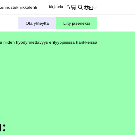
ennustekniikkalehti
FI
Kirjaudu
KIELIVALITSIN. AKTIIVIN
Ota yhteyttä
Liity jäseneksi
 ja niiden hyödynnettävyys erityyppisissä hankkeissa
: