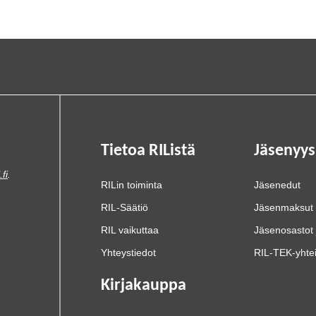
Tietoa RIListä
Jäsenyys
.fi
.
RILin toiminta
Jäsenedut
RIL-Säätiö
Jäsenmaksut
RIL vaikuttaa
Jäsenosastot 
Yhteystiedot
RIL-TEK-yhte
Kirjakauppa