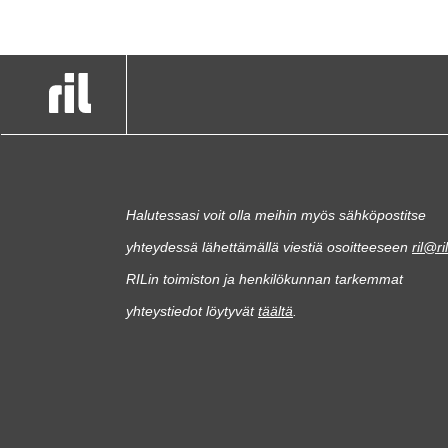
Halutessasi voit olla meihin myös sähköpostitse
yhteydessä lähettämällä viestiä osoitteeseen
ril@ril
RILin toimiston ja henkilökunnan tarkemmat
yhteystiedot löytyvät
täältä
.