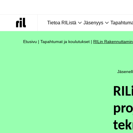
Tietoa RIListä
Jäsenyys
Tapahtumat
Etusivu
|
Tapahtumat ja koulutukset
|
RILin Rakennuttaminen
Jäsenel
RIL
pro
tek