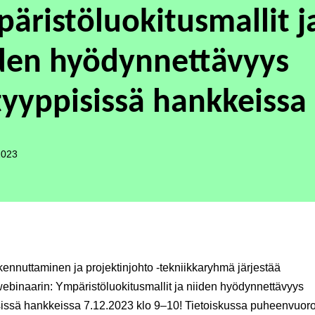
äristöluokitusmallit j
den hyödynnettävyys
tyyppisissä hankkeissa
2023
ennuttaminen ja projektinjohto -tekniikkaryhmä järjestää
webinaarin: Ympäristöluokitusmallit ja niiden hyödynnettävyys
sissä hankkeissa
7.12.2023
klo 9–10! Tietoiskussa puheenvuoro