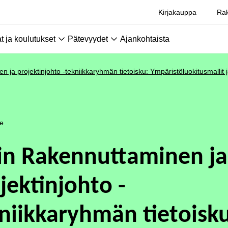
Kirjakauppa
Rak
 ja koulutukset
Pätevyydet
Ajankohtaista
 ja projektinjohto -tekniikkaryhmän tietoisku: Ympäristöluokitusmallit
le
in Rakennuttaminen ja
jektinjohto -
niikkaryhmän tietoisku