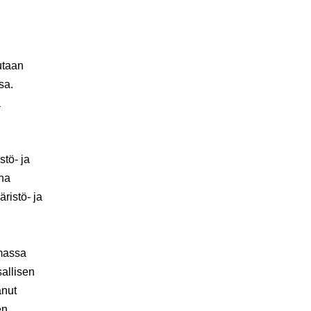
utaan
sa.
a
tö- ja
ena
ristö- ja
emassa
allisen
anut
en