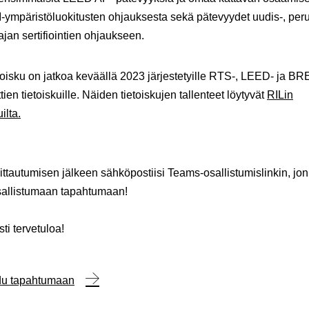
mpäristöluokitusten ohjauksesta sekä pätevyydet uudis-, per
ajan sertifiointien ohjaukseen.
oisku on jatkoa keväällä 2023 järjestetyille RTS-, LEED- ja B
ttien tietoiskuille. Näiden tietoiskujen tallenteet löytyvät
RILin
ilta.
ittautumisen jälkeen sähköpostiisi Teams-osallistumislinkin, jon
sallistumaan tapahtumaan!
i tervetuloa!
udu tapahtumaan