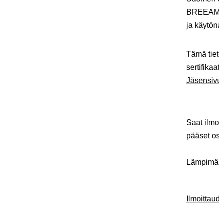
BREEAM-y
ja käytön
Tämä tiet
sertifikaa
Jäsensivu
Saat ilmo
pääset o
Lämpimäst
Ilmoitta