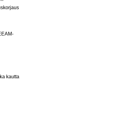
uskorjaus
REEAM-
ka kautta