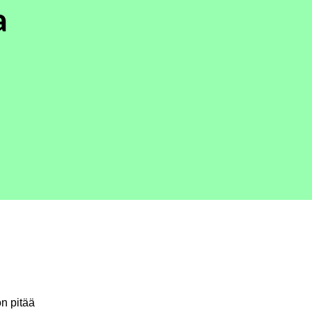
a
n pitää