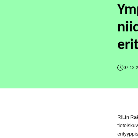
Ymp
nii
eri
07.12.
RILin Rak
tietoisku
erityyppi