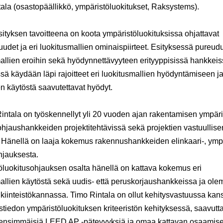
tala
(osastopäällikkö, ympäristöluokitukset, Raksystems).
tyksen tavoitteena on koota ympäristöluokituksissa ohjattavat
udet ja eri luokitusmallien ominaispiirteet. Esityksessä pureud
allien eroihin sekä hyödynnettävyyteen erityyppisissä hankkeis
sä käydään läpi rajoitteet eri luokitusmallien hyödyntämiseen j
en käytöstä saavutettavat hyödyt.
intala
on työskennellyt yli 20 vuoden ajan rakentamisen ympäris
ohjaushankkeiden projektitehtävissä sekä projektien vastuullis
 Hänellä on laaja kokemus rakennushankkeiden elinkaari-, ympä
hjauksesta.
luokitusohjauksen osalta hänellä on kattava kokemus eri
allien käytöstä sekä uudis- että peruskorjaushankkeissa ja ol
kiinteistökannassa. Timo Rintala on ollut kehitysvastuussa kans
iedon ympäristöluokituksen kriteeristön kehityksessä, saavutt
nsimmäisiä LEED AP -pätevyyksiä ja omaa kattavan osaamis