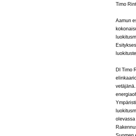
Timo Rin
Aamun esi
kokonaisu
luokitusm
Esitykses
luokitust
DI
Timo R
elinkaari
vetäjänä.
energiao
Ympäristö
luokitusm
olevassa 
Rakennust
Suomen e