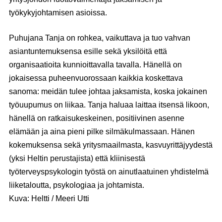
työkykyjohtamisen asioissa.
Puhujana Tanja on rohkea, vaikuttava ja tuo vahvan
asiantuntemuksensa esille sekä yksilöitä että
organisaatioita kunnioittavalla tavalla. Hänellä on
jokaisessa puheenvuorossaan kaikkia koskettava
sanoma: meidän tulee johtaa jaksamista, koska jokainen
työuupumus on liikaa. Tanja haluaa laittaa itsensä likoon,
hänellä on ratkaisukeskeinen, positiivinen asenne
elämään ja aina pieni pilke silmäkulmassaan. Hänen
kokemuksensa sekä yritysmaailmasta, kasvuyrittäjyydestä
(yksi Heltin perustajista) että kliinisestä
työterveyspsykologin työstä on ainutlaatuinen yhdistelmä
liiketaloutta, psykologiaa ja johtamista.
Kuva: Heltti / Meeri Utti