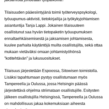
Tilaisuuden pääesiintyjänä toimii työterveyspsykologi,
työuupumus-aktivisti, tietokirjailija ja työkykyjohtamisen
asiantuntija
Tanja Lappi
. Jokainen tilaisuuteen
osallistunut saa hyvän tietopaketin työuupumuksen
ennaltaehkäisemisestä ja jaksamisen johtamisesta,
kuulee parhaita käytäntöjä muilta osallistujilta, sekä ottaa
mukaan vietäväksi omaan johtamistyöhönsä
”kotitehtävän” ja lukusuositukset.
Tilaisuus järjestetään Espoossa, Sitowisen toimistolla.
Lisäksi tapahtumaan pystyy osallistumaan myös
Tampereella ja Oulussa, jossa Helsingin päässä
järjestettävä ohjelma striimataan osallistujille. Esitysten
jälkeen osallistujilla Helsingissä, Tampereella ja Oulussa
on mahdollisuus jakaa kokemuksiaan aiheesta