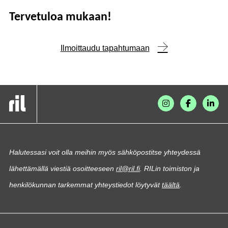
Tervetuloa mukaan!
Ilmoittaudu tapahtumaan
Halutessasi voit olla meihin myös sähköpostitse yhteydessä
lähettämällä viestiä osoitteeseen
ril@ril.fi
. RILin toimiston ja
henkilökunnan tarkemmat yhteystiedot löytyvät
täältä
.