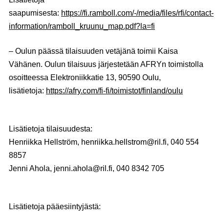
saapumisesta:
https://fi.ramboll.com/-/media/files/rfi/contact-
information/ramboll_kruunu_map.pdf?la=fi
– Oulun päässä tilaisuuden vetäjänä toimii
Kaisa
Vähänen
. Oulun tilaisuus järjestetään AFRYn toimistolla
osoitteessa Elektroniikkatie 13, 90590 Oulu,
lisätietoja:
https://afry.com/fi-fi/toimistot/finland/oulu
Lisätietoja tilaisuudesta:
Henriikka Hellström, henriikka.hellstrom@ril.fi, 040 554
8857
Jenni Ahola, jenni.ahola@ril.fi, 040 8342 705
Lisätietoja pääesiintyjästä: