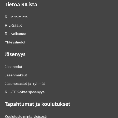
Tietoa RIListä
RILin toiminta
RIL-Säätiö
RIL vaikuttaa
Yhteystiedot
Jäsenyys
Jäsenedut
Jäsenmaksut
Jäsenosastot ja -ryhmät
RIL-TEK-yhteisjäsenyys
Tapahtumat ja koulutukset
Koulutustoiminta yleisesti