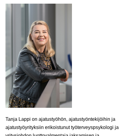
Tanja Lappi on ajatustyöhön, ajatustyöntekijöihin ja
ajatustyöyrityksiin erikoistunut työterveyspsykologi ja
yritysjohdon luottovalmentaja jaksamisen ja