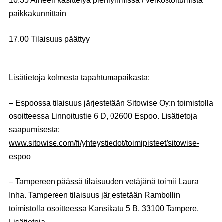
16.35 Aiheen käsittelyä pienryhmissä / verkostoitumista
paikkakunnittain
17.00 Tilaisuus päättyy
Lisätietoja kolmesta tapahtumapaikasta:
– Espoossa tilaisuus järjestetään Sitowise Oy:n toimistolla
osoitteessa Linnoitustie 6 D, 02600 Espoo. Lisätietoja
saapumisesta:
www.sitowise.com/fi/yhteystiedot/toimipisteet/sitowise-
espoo
– Tampereen päässä tilaisuuden vetäjänä toimii
Laura
Inha
. Tampereen tilaisuus järjestetään Rambollin
toimistolla osoitteessa Kansikatu 5 B, 33100 Tampere.
Lisätietoja