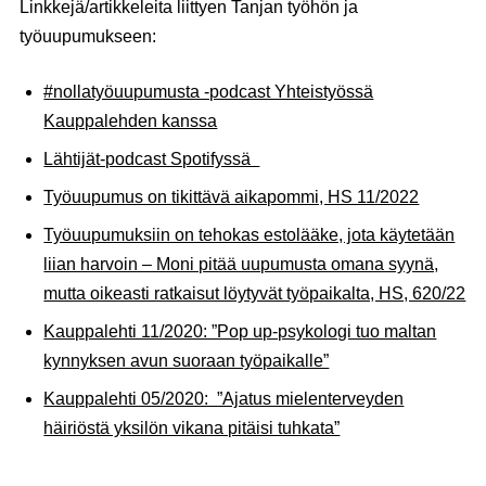
Linkkejä/artikkeleita liittyen Tanjan työhön ja
työuupumukseen:
#nollatyöuupumusta -podcast Yhteistyössä
Kauppalehden kanssa
Lähtijät-podcast Spotifyssä
Työuupumus on tikittävä aikapommi, HS 11/2022
Työ­uupumuksiin on tehokas esto­lääke, jota käytetään
liian harvoin – Moni pitää uupumusta omana syynä,
mutta oikeasti ratkaisut löytyvät työpaikalta, HS, 620/22
Kauppalehti 11/2020: ”Pop up-psykologi tuo maltan
kynnyksen avun suoraan työpaikalle”
Kauppalehti 05/2020: ”Ajatus mielenterveyden
häiriöstä yksilön vikana pitäisi tuhkata”