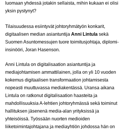
luomaan yhdessä jotakin sellaista, mihin kukaan ei olisi
yksin pystynyt?
Tilaisuudessa esiintyvät johtoryhmätyön konkarit,
digitaalisen median asiantuntija
Anni Lintula
sekä
Suomen Asuntomessujen tuore toimitusjohtaja, diplomi-
insinööri, Joran Hasenson.
Anni Lintula on digitalisaation asiantuntija ja
mediajohtamisen ammattilainen, jolla on yli 10 vuoden
kokemus digitaalisen transformaation johtamisesta
nopeasti muuttuvassa mediakentässä. Uransa aikana
Lintula on ratkonut digitalisaation haasteita ja
mahdollisuuksia A-lehtien johtoryhmässä sekä toiminut
hallituksen jäsenenä media-alan yrityksissä ja
yhteisöissä. Työssään nuorten medioiden
liiketoimintajohtajana ja mediayhtiön johdossa hän on