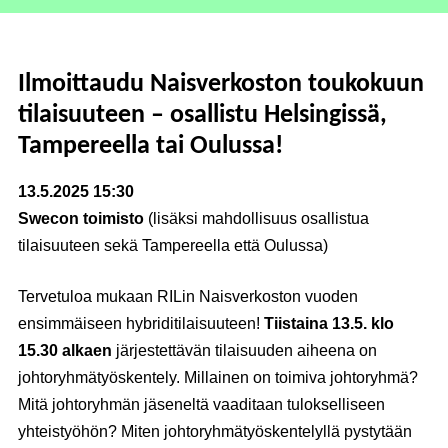
Ilmoittaudu Naisverkoston toukokuun
tilaisuuteen – osallistu Helsingissä,
Tampereella tai Oulussa!
13.5.2025 15:30
Swecon toimisto
(lisäksi mahdollisuus osallistua
tilaisuuteen sekä Tampereella että Oulussa)
Tervetuloa mukaan RILin Naisverkoston vuoden
ensimmäiseen hybriditilaisuuteen!
Tiistaina 13.5. klo
15.30 alkaen
järjestettävän tilaisuuden aiheena on
johtoryhmätyöskentely. Millainen on toimiva johtoryhmä?
Mitä johtoryhmän jäseneltä vaaditaan tulokselliseen
yhteistyöhön? Miten johtoryhmätyöskentelyllä pystytään