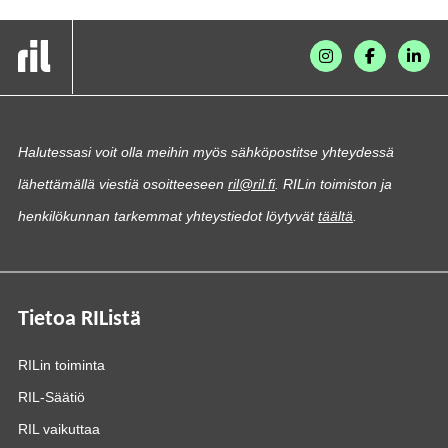
Halutessasi voit olla meihin myös sähköpostitse yhteydessä
lähettämällä viestiä osoitteeseen
ril@ril.fi
. RILin toimiston ja
henkilökunnan tarkemmat yhteystiedot löytyvät
täältä
.
Tietoa RIListä
RILin toiminta
RIL-Säätiö
RIL vaikuttaa