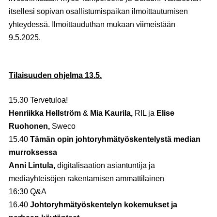
itsellesi sopivan osallistumispaikan ilmoittautumisen
yhteydessä. Ilmoittauduthan mukaan viimeistään
9.5.2025.
Tilaisuuden ohjelma 13.5.
15.30 Tervetuloa!
Henriikka Hellström
&
Mia Kaurila,
RIL ja
Elise
Ruohonen,
Sweco
15.40
Tämän opin johtoryhmätyöskentelystä median
murroksessa
Anni Lintula,
digitalisaation asiantuntija ja
mediayhteisöjen rakentamisen ammattilainen
16:30 Q&A
16.40
Johtoryhmätyöskentelyn kokemukset ja