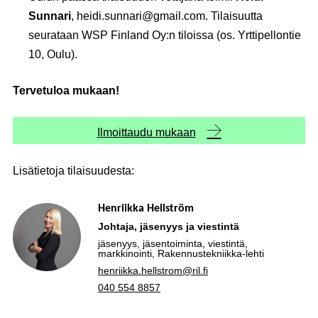
Sunnari
, heidi.sunnari@gmail.com. Tilaisuutta
seurataan WSP Finland Oy:n tiloissa (os. Yrttipellontie
10, Oulu).
Tervetuloa mukaan!
Ilmoittaudu mukaan
Lisätietoja tilaisuudesta:
Henriikka Hellström
Johtaja, jäsenyys ja viestintä
jäsenyys, jäsentoiminta, viestintä,
markkinointi, Rakennustekniikka-lehti
henriikka.hellstrom@ril.fi
040 554 8857