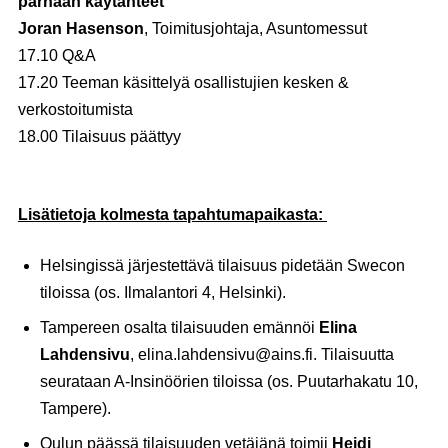
parhaan käytänteet
Joran Hasenson
, Toimitusjohtaja, Asuntomessut
17.10 Q&A
17.20 Teeman käsittelyä osallistujien kesken &
verkostoitumista
18.00 Tilaisuus päättyy
Lisätietoja kolmesta tapahtumapaikasta:
Helsingissä järjestettävä tilaisuus pidetään Swecon
tiloissa (os. Ilmalantori 4, Helsinki).
Tampereen osalta tilaisuuden emännöi
Elina
Lahdensivu
, elina.lahdensivu@ains.fi. Tilaisuutta
seurataan A-Insinöörien tiloissa (os. Puutarhakatu 10,
Tampere).
Oulun päässä tilaisuuden vetäjänä toimii
Heidi