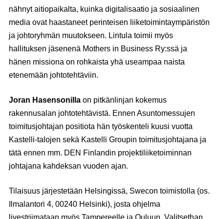
nähnyt aitiopaikalta, kuinka digitalisaatio ja sosiaalinen
media ovat haastaneet perinteisen liiketoimintaympäristön
ja johtoryhmän muutokseen. Lintula toimii myös
hallituksen jäsenenä Mothers in Business Ry:ssä ja
hänen missiona on rohkaista yhä useampaa naista
etenemään johtotehtäviin.
Joran Hasensonilla
on pitkänlinjan kokemus
rakennusalan johtotehtävistä. Ennen Asuntomessujen
toimitusjohtajan positiota hän työskenteli kuusi vuotta
Kastelli-talojen sekä Kastelli Groupin toimitusjohtajana ja
tätä ennen mm. DEN Finlandin projektiliiketoiminnan
johtajana kahdeksan vuoden ajan.
Tilaisuus järjestetään Helsingissä, Swecon toimistolla (os.
Ilmalantori 4, 00240 Helsinki), josta ohjelma
livestriimataan myös Tampereelle ja Ouluun. Valitsethan