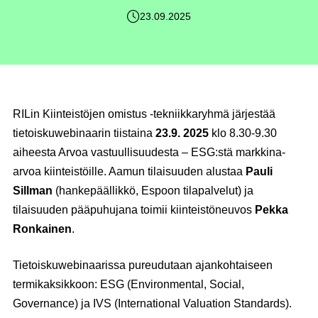
23.09.2025
RILin Kiinteistöjen omistus -tekniikkaryhmä järjestää
tietoiskuwebinaarin tiistaina
23.9. 2025
klo 8.30-9.30
aiheesta Arvoa vastuullisuudesta – ESG:stä markkina-
arvoa kiinteistöille. Aamun tilaisuuden alustaa
Pauli
Sillman
(hankepäällikkö, Espoon tilapalvelut) ja
tilaisuuden pääpuhujana toimii kiinteistöneuvos
Pekka
Ronkainen
.
Tietoiskuwebinaarissa pureudutaan ajankohtaiseen
termikaksikkoon: ESG (Environmental, Social,
Governance) ja IVS (International Valuation Standards).