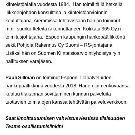
kiinteistöalalla vuodesta 1984. Hän toimii tällä hetkellä
liikkeenjohdon konsulttina ja kiinteistöarvioinnin
kouluttajana. Aiemmissa tehtävissään hän on toiminut
mm. suurkortteleita rakennuttaneen Kotikatu 365 Oy:n
toimitusjohtajana, Espoon kaupungin hankepäällikkönä
sekä Pohjola Rakennus Oy Suomi – RS-johtajana.
Lisäksi hän on Suomen Kiinteistöarviointiyhdistys ry:n
hallituksen varajäsen.
Pauli Sillman
on toiminut Espoon Tilapalveluiden
hankepäällikkönä vuodesta 2018. Hänen toimenkuvaansa
kuuluu tilakannan sovittaminen kunnan palveluita
tuottavien toimialojen kanssa tehtävään palveluverkkoon.
Saat ilmoittautumisen vahvistusviestissä tilaisuuden
Teams-osallistumislinkin!