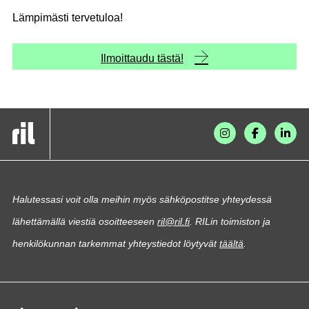
Lämpimästi tervetuloa!
Ilmoittaudu tästä!
Halutessasi voit olla meihin myös sähköpostitse yhteydessä
lähettämällä viestiä osoitteeseen
ril@ril.fi
. RILin toimiston ja
henkilökunnan tarkemmat yhteystiedot löytyvät
täältä
.