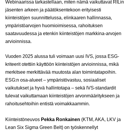
Webinaarissa tarkastellaan, miten nämä vaikuttavat RILin
jäsenten arkeen ja päätöksentekoon erityisesti
kiinteistöjen suunnittelussa, elinkaaren hallinnassa,
ympäristöarvojen huomioimisessa, rahoituksen
saatavuudessa ja etenkin kiinteistöjen markkina-arvojen
arvioinnissa.
Vuoden 2025 alussa tuli voimaan uusi IVS, jossa ESG-
kriteerit otettiin käyttöön kiinteistöjen arvioinnissa, mikä
merkitsee merkittävää muutosta alan toimintatapoihin.
ESG:n osa-alueet – ympäristövastuu, sosiaaliset
vaikutukset ja hyvä hallintotapa – sekä IVS-standardit
tulevat vaikuttamaan kiinteistöjen arvonmääritykseen ja
rahoitusehtoihin entistä voimakkaammin.
Kiinteistöneuvos
Pekka Ronkainen
(KTM, AKA, LKV ja
Lean Six Sigma Green Belt) on työskennellyt