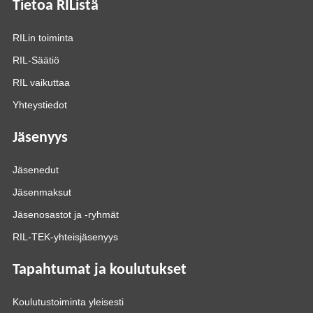
Tietoa RIListä
RILin toiminta
RIL-Säätiö
RIL vaikuttaa
Yhteystiedot
Jäsenyys
Jäsenedut
Jäsenmaksut
Jäsenosastot ja -ryhmät
RIL-TEK-yhteisjäsenyys
Tapahtumat ja koulutukset
Koulutustoiminta yleisesti