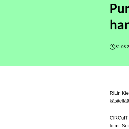
Pur
ha
31.03.
RILin Kie
käsitellä
CIRCuIT 
toimii Su