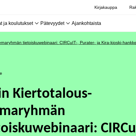
Kirjakauppa
Rak
 ja koulutukset
Pätevyydet
Ajankohtaista
eemaryhmän tietoiskuwebinaari: CIRCuIT-, Purater- ja Kira-kioski-hankk
le
in Kiertotalous-
emaryhmän
toiskuwebinaari: CIRCu