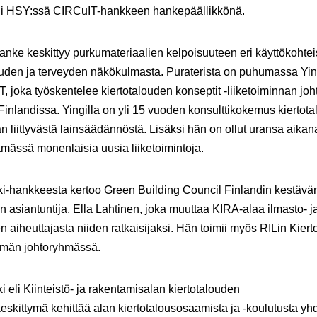
mii HSY:ssä CIRCuIT-hankkeen hankepäällikkönä.
anke keskittyy purkumateriaalien kelpoisuuteen eri käyttökohte
suuden ja terveyden näkökulmasta. Puraterista on puhumassa
Yin
, joka työskentelee kiertotalouden konseptit -liiketoiminnan joh
inlandissa. Yingilla on yli 15 vuoden konsulttikokemus kiertot
n liittyvästä lainsäädännöstä. Lisäksi hän on ollut uransa aik
mässä monenlaisia uusia liiketoimintoja.
ki-hankkeesta kertoo Green Building Council Finlandin kestävä
n asiantuntija,
Ella Lahtinen
, joka muuttaa KIRA-alaa ilmasto- j
en aiheuttajasta niiden ratkaisijaksi. Hän toimii myös RILin Kiert
män johtoryhmässä.
i eli Kiinteistö- ja rakentamisalan kiertotalouden
skittymä kehittää alan kiertotalousosaamista ja -koulutusta y