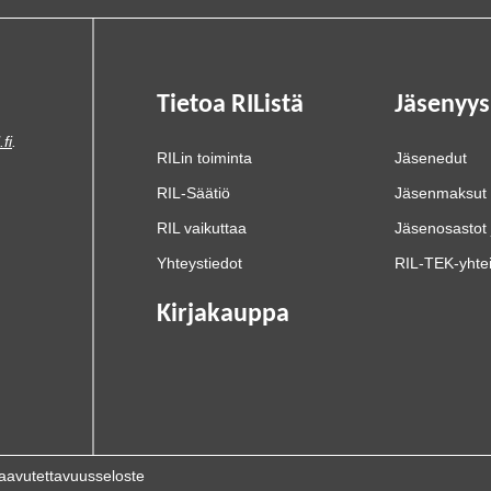
Tietoa RIListä
Jäsenyys
.fi
.
RILin toiminta
Jäsenedut
RIL-Säätiö
Jäsenmaksut
RIL vaikuttaa
Jäsenosastot 
Yhteystiedot
RIL-TEK-yhte
Kirjakauppa
aavutettavuusseloste