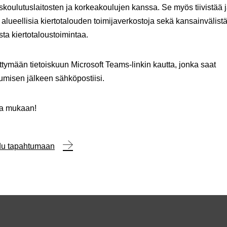
koulutuslaitosten ja korkeakoulujen kanssa. Se myös tiivistää 
 alueellisia kiertotalouden toimijaverkostoja sekä kansainvälist
ta kiertotaloustoimintaa.
ittymään tietoiskuun Microsoft Teams-linkin kautta, jonka saat
tumisen jälkeen sähköpostiisi.
oa mukaan!
udu tapahtumaan