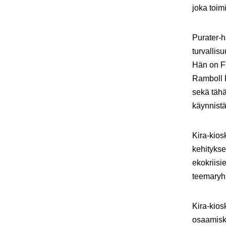
joka toi
Purater-h
turvalli
Hän on FT
Ramboll F
sekä tähä
käynnistä
Kira-kios
kehitykse
ekokriisi
teemaryh
Kira-kiosk
osaamiske