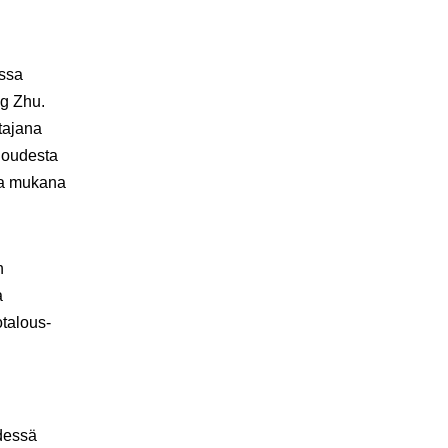
issa
g Zhu.
tajana
aloudesta
ana mukana
n
a
otalous-
hdessä