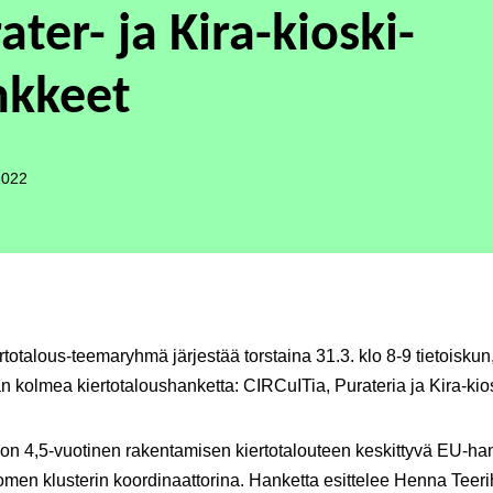
ater- ja Kira-kioski-
nkkeet
2022
rtotalous-teemaryhmä järjestää torstaina 31.3. klo 8-9 tietoiskun
än kolmea kiertotaloushanketta: CIRCuITia, Purateria ja Kira-kio
on 4,5-vuotinen rakentamisen kiertotalouteen keskittyvä EU-h
omen klusterin koordinaattorina. Hanketta esittelee
Henna Teer