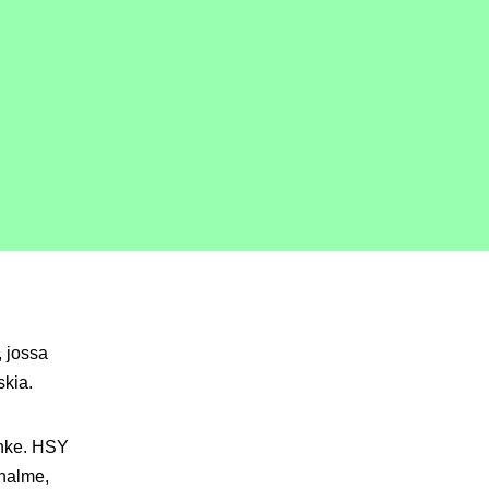
, jossa
skia.
anke. HSY
ihalme
,