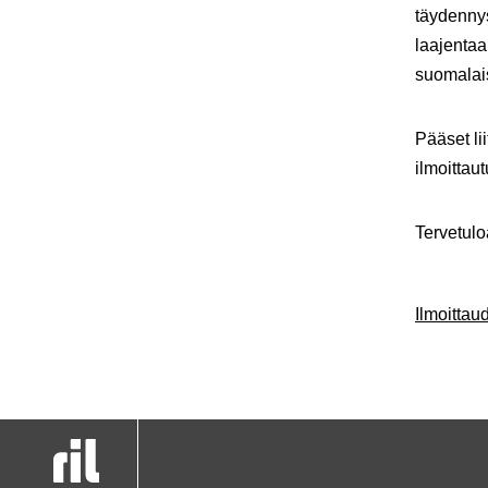
täydennys
laajentaa
suomalais
Pääset li
ilmoittau
Tervetul
Ilmoitta