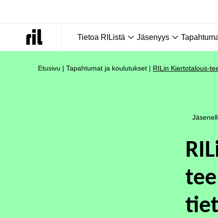
Tietoa RIListä
Jäsenyys
Tapahtumat
Etusivu
|
Tapahtumat ja koulutukset
|
RILin Kiertotalous-t
Jäsenel
RIL
te
tie