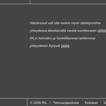
Halutessasi voit olla meihin myös sähköpostitse
yhteydessä lähettämällä viestiä osoitteeseen
ril@ril
RILin toimiston ja henkilökunnan tarkemmat
yhteystiedot löytyvät
täältä
.
© 2026 RIL
Tietosuojaseloste
Evästeet
S