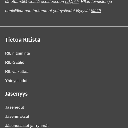
lähettämällä viestiä osoitteeseen
ril@ril.fi
. RILin toimiston ja
henkilökunnan tarkemmat yhteystiedot löytyvät
täältä
.
Tietoa RIListä
RILin toiminta
RIL-Säätiö
RIL vaikuttaa
Yhteystiedot
Jäsenyys
Jäsenedut
Jäsenmaksut
Jäsenosastot ja -ryhmät