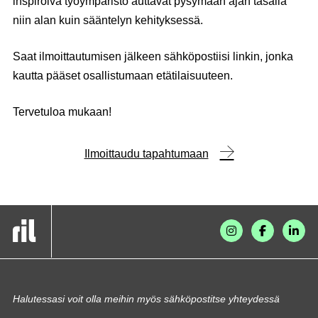
inspiroiva työympäristö auttavat pysymään ajan tasalla
niin alan kuin sääntelyn kehityksessä.
Saat ilmoittautumisen jälkeen sähköpostiisi linkin, jonka
kautta pääset osallistumaan etätilaisuuteen.
Tervetuloa mukaan!
Ilmoittaudu tapahtumaan
Halutessasi voit olla meihin myös sähköpostitse yhteydessä