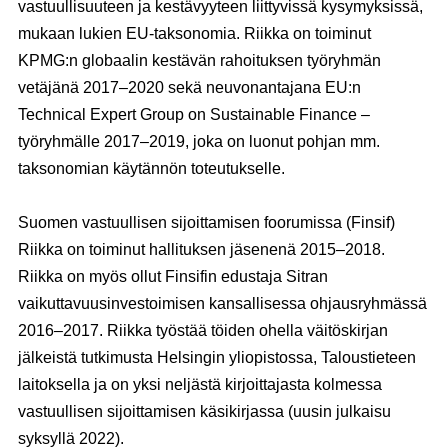
vastuullisuuteen ja kestävyyteen liittyvissä kysymyksissä,
mukaan lukien EU-taksonomia. Riikka on toiminut
KPMG:n globaalin kestävän rahoituksen työryhmän
vetäjänä 2017–2020 sekä neuvonantajana EU:n
Technical Expert Group on Sustainable Finance –
työryhmälle 2017–2019, joka on luonut pohjan mm.
taksonomian käytännön toteutukselle.
Suomen vastuullisen sijoittamisen foorumissa (Finsif)
Riikka on toiminut hallituksen jäsenenä 2015–2018.
Riikka on myös ollut Finsifin edustaja Sitran
vaikuttavuusinvestoimisen kansallisessa ohjausryhmässä
2016–2017. Riikka työstää töiden ohella väitöskirjan
jälkeistä tutkimusta Helsingin yliopistossa, Taloustieteen
laitoksella ja on yksi neljästä kirjoittajasta kolmessa
vastuullisen sijoittamisen käsikirjassa (uusin julkaisu
syksyllä 2022).