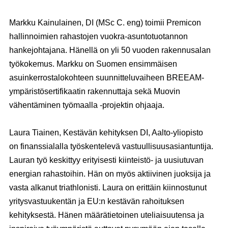
Markku Kainulainen
, DI (MSc C. eng) toimii Premicon
hallinnoimien rahastojen vuokra-asuntotuotannon
hankejohtajana. Hänellä on yli 50 vuoden rakennusalan
työkokemus. Markku on Suomen ensimmäisen
asuinkerrostalokohteen suunnitteluvaiheen BREEAM-
ympäristösertifikaatin rakennuttaja sekä Muovin
vähentäminen työmaalla -projektin ohjaaja.
Laura Tiainen
, Kestävän kehityksen DI, Aalto-yliopisto
on finanssialalla työskentelevä vastuullisuusasiantuntija.
Lauran työ keskittyy erityisesti kiinteistö- ja uusiutuvan
energian rahastoihin. Hän on myös aktiivinen juoksija ja
vasta alkanut triathlonisti. Laura on erittäin kiinnostunut
yritysvastuukentän ja EU:n kestävän rahoituksen
kehityksestä. Hänen määrätietoinen uteliaisuutensa ja