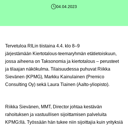
04.04.2023
Tervetuloa RILin tiistaina
4.4.
klo 8–9
järjestämään Kiertotalous-teemaryhmän etätietoiskuun,
jossa aiheena on
Taksonomia ja kiertotalous – perusteet
ja tilaajan näkökulma.
Tilaisuudessa puhuvat Riikka
Sievänen (KPMG), Markku Kainulainen (Premico
Consulting Oy) sekä Laura Tiainen (Aalto-yliopisto).
Riikka Sievänen
, MMT, Director johtaa kestävän
rahoituksen ja vastuullisen sijoittamisen palveluita
KPMG:llä. Työssään hän tukee niin sijoittajia kuin yrityksiä