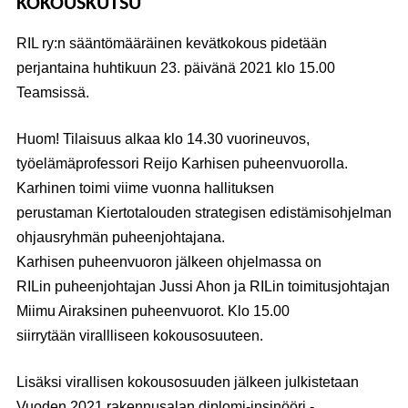
KOKOUSKUTSU
RIL ry:n sääntömääräinen kevätkokous pidetään
perjantaina huhtikuun 23. päivänä 2021 klo 15.00
Teamsissä.
Huom! Tilaisuus alkaa klo 14.30 vuorineuvos,
työelämäprofessori
Reijo Karhisen
puheenvuorolla.
Karhinen toimi viime vuonna hallituksen
perustaman Kiertotalouden strategisen edistämisohjelman
ohjausryhmän puheenjohtajana.
Karhisen puheenvuoron jälkeen ohjelmassa on
RILin puheenjohtajan
Jussi Ahon
ja RILin toimitusjohtajan
Miimu Airaksinen
puheenvuorot. Klo 15.00
siirrytään virallliseen kokousosuuteen.
Lisäksi virallisen kokousosuuden jälkeen julkistetaan
Vuoden 2021 rakennusalan diplomi-insinööri -