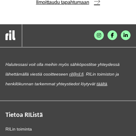
Ilmoittaudu tapahtumaan
Halutessasi voit olla meihin myös sähköpostitse yhteydessä
lähettämällä viestiä osoitteeseen
ril@ril.fi
. RILin toimiston ja
henkilökunnan tarkemmat yhteystiedot löytyvät
täältä
.
Tietoa RIListä
RILin toiminta