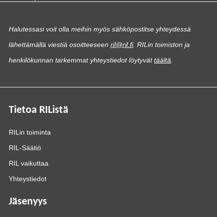
Halutessasi voit olla meihin myös sähköpostitse yhteydessä
lähettämällä viestiä osoitteeseen
ril@ril.fi
. RILin toimiston ja
henkilökunnan tarkemmat yhteystiedot löytyvät
täältä
.
Tietoa RIListä
RILin toiminta
RIL-Säätiö
RIL vaikuttaa
Yhteystiedot
Jäsenyys