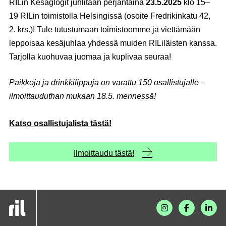
RILin Kesäglögit juhlitaan perjantaina
23.5.2025
klo 15–
19 RILin toimistolla Helsingissä (osoite Fredrikinkatu 42,
2. krs.)! Tule tutustumaan toimistoomme ja viettämään
leppoisaa kesäjuhlaa yhdessä muiden RILiläisten kanssa.
Tarjolla kuohuvaa juomaa ja kuplivaa seuraa!
Paikkoja ja drinkkilippuja on varattu 150 osallistujalle –
ilmoittauduthan mukaan 18.5. mennessä!
Katso osallistujalista tästä!
Ilmoittaudu tästä!