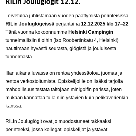
RILin Jouluglögit 12.12.
Tervetuloa juhlistamaan vuoden päättymistä perinteisissä
RILin Jouluglögeissä
perjantaina
12.12.2025 klo 17–22
!
Tänä vuonna kokoonnumme
Helsinki Campingin
tunnelmallisiin tiloihin (Iso Roobertinkatu 4, Helsinki)
nauttimaan hyvästä seurasta, glögistä ja jouluisesta
tunnelmasta.
Illan aikana luvassa on rentoa yhdessäoloa, juomaa ja
rentoa verkostoitumista. Opiskelijoille on lisäksi tarjolla
mahdollisuus testata taitojaan minigolfin parissa, joten
mukaan kannattaa tulla niin ystävien kuin pelikaverienkin
kanssa.
RILin Jouluglögit ovat jo muodostuneet rakkaaksi
perinteeksi, jossa kollegat, opiskelijat ja ystävät