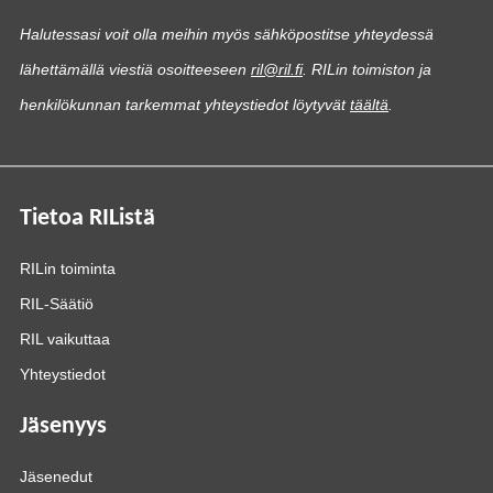
Halutessasi voit olla meihin myös sähköpostitse yhteydessä
lähettämällä viestiä osoitteeseen
ril@ril.fi
. RILin toimiston ja
henkilökunnan tarkemmat yhteystiedot löytyvät
täältä
.
Tietoa RIListä
RILin toiminta
RIL-Säätiö
RIL vaikuttaa
Yhteystiedot
Jäsenyys
Jäsenedut