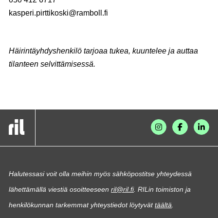
kasperi.pirttikoski@ramboll.fi
Häirintäyhdyshenkilö tarjoaa tukea, kuuntelee ja auttaa
tilanteen selvittämisessä.
Halutessasi voit olla meihin myös sähköpostitse yhteydessä
lähettämällä viestiä osoitteeseen
ril@ril.fi
. RILin toimiston ja
henkilökunnan tarkemmat yhteystiedot löytyvät
täältä
.