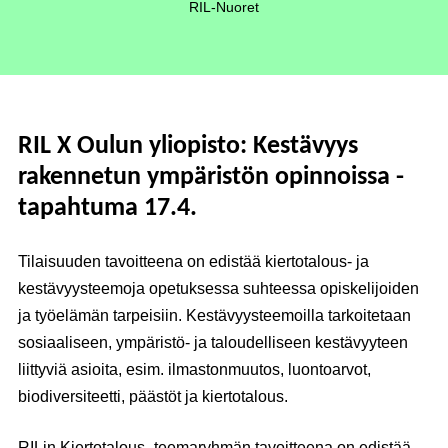
RIL-Nuoret
RIL X Oulun yliopisto: Kestävyys
rakennetun ympäristön opinnoissa -
tapahtuma
17.4.
Tilaisuuden tavoitteena on edistää kiertotalous- ja
kestävyysteemoja opetuksessa suhteessa opiskelijoiden
ja työelämän tarpeisiin. Kestävyysteemoilla tarkoitetaan
sosiaaliseen, ympäristö- ja taloudelliseen kestävyyteen
liittyviä asioita, esim. ilmastonmuutos, luontoarvot,
biodiversiteetti, päästöt ja kiertotalous.
RILin Kiertotalous -teemaryhmän tavoitteena on edistää