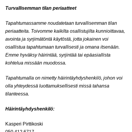
Turvallisemman tilan periaatteet
Tapahtumassamme noudatetaan turvallisemman tilan
periaatteita. Toivomme kaikilta osallistujilta kunnioittavaa,
avointa ja syrjimätöntä käytöstä, jotta jokainen voi
osallistua tapahtumaan turvallisesti ja omana itsenään.
Emme hyväksy häirintää, syrjintää tai epäasiallista
kohtelua missään muodossa.
Tapahtumalla on nimetty häirintäyhdyshenkilö, johon voi
olla yhteydessä luottamuksellisesti missä tahansa
tilanteessa.
Häirintäyhdyshenkilö:
Kasperi Pirttikoski
050 412 6717