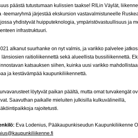
uus päästä tutustumaan kulissien taakse! RILin Väylät, liikenne
ka -teemaryhmä järjestää ekskursion vastavalmistuneelle Rusk
, jossa yhdistyvät huipputeknologia, ympäristövastuullisuus ja m
enteen infrastruktuuri.
21 alkanut suurhanke on nyt valmis, ja varikko palvelee jatko
 länsiosien raitioliikennettä sekä alueellista bussiliikennettä. E
iinnostavan katsauksen siihen, kuinka uusi varikko mahdollistaa
aa ja kestävämpää kaupunkiliikennettä.
vavarusteet löytyvät paikan päältä, mutta omat turvakengät ov
vat. Saavuthan paikalle mieluiten julkisilla kulkuvälineillä,
äköintipaikkoja rajoitetusti.
enkilö:
Eva Lodenius, Pääkaupunkiseudun Kaupunkiliikenne O
nius@kaupunkiliikenne.fi