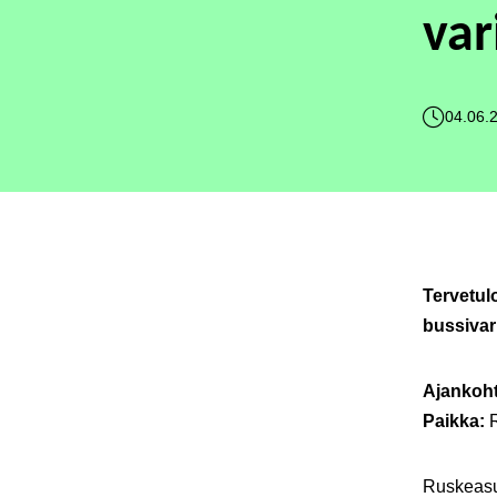
var
04.06.
Tervetul
bussivar
Ajankoh
Paikka:
R
Ruskeasuo