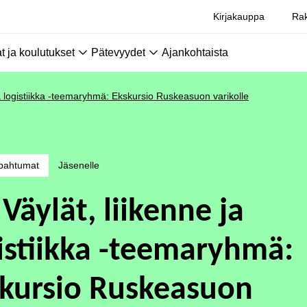
Kirjakauppa
Rak
 ja koulutukset
Pätevyydet
Ajankohtaista
ja logistiikka -teemaryhmä: Ekskursio Ruskeasuon varikolle
pahtumat
Jäsenelle
 Väylät, liikenne ja
istiikka -teemaryhmä:
kursio Ruskeasuon