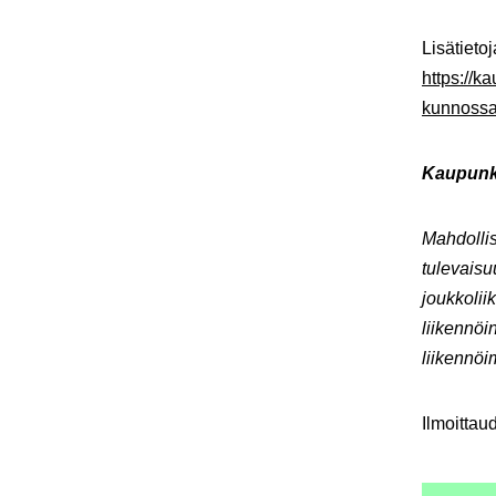
Lisätieto
https://k
kunnossa
Kaupunki
Mahdolli
tulevaisu
joukkolii
liikennöi
liikennöi
Ilmoittau