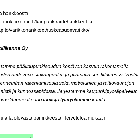
ja hankkeesta:
aupunkiliikenne.fi/kaupunkiraidehankkeet-ja-
pito/varikkohankkeet/ruskeasuonvarikko/
liikenne Oy
stamme pääkaupunkiseudun kestävän kasvun rakentamalla
uden raideverkostokaupunkia ja pitämällä sen liikkeessä. Vas
kenneinfran rakentamisesta sekä metrojunien ja raitiovaunujen
nnistä ja kunnossapidosta. Järjestämme kaupunkipyöräpalvelun
mme Suomenlinnan lauttoja tytäryhtiömme kautta.
du alla olevasta painikkeesta. Tervetuloa mukaan!