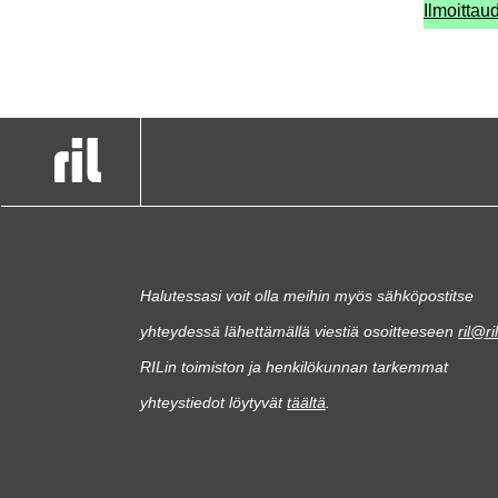
Ilmoitta
Halutessasi voit olla meihin myös sähköpostitse
yhteydessä lähettämällä viestiä osoitteeseen
ril@ril
RILin toimiston ja henkilökunnan tarkemmat
yhteystiedot löytyvät
täältä
.