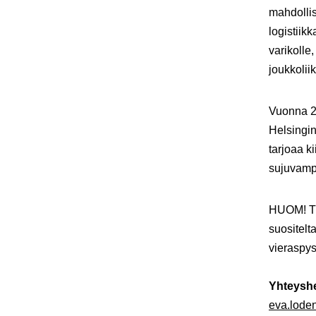
mahdollis
logistiik
varikolle
joukkoliik
Vuonna 20
Helsingin
tarjoaa k
sujuvamp
HUOM! Tur
suositelta
vieraspys
Yhteysh
eva.lode