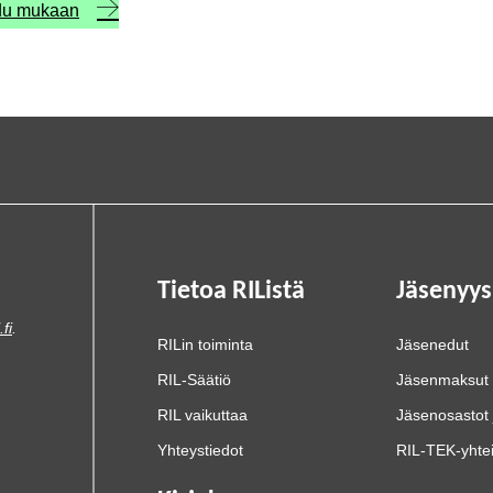
udu mukaan
Tietoa RIListä
Jäsenyys
.fi
.
RILin toiminta
Jäsenedut
RIL-Säätiö
Jäsenmaksut
RIL vaikuttaa
Jäsenosastot 
Yhteystiedot
RIL-TEK-yhte