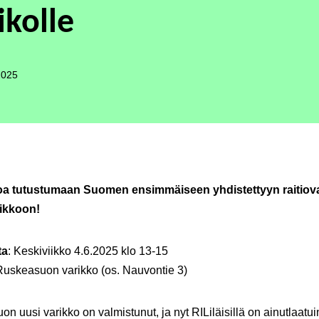
ikolle
2025
oa tutustumaan Suomen ensimmäiseen yhdistettyyn raitiov
ikkoon!
ta
: Keskiviikko 4.6.2025 klo 13-15
uskeasuon varikko (os. Nauvontie 3)
n uusi varikko on valmistunut, ja nyt RILiläisillä on ainutlaatu