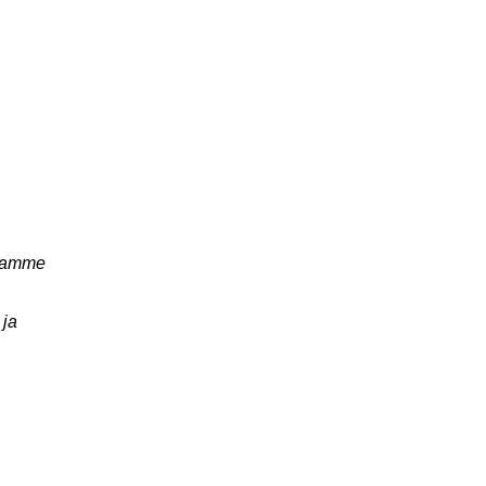
taamme
 ja