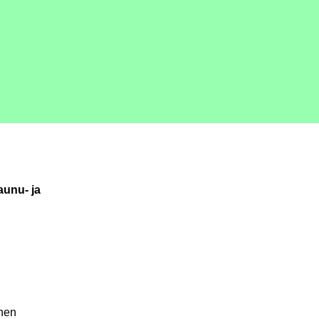
aunu- ja
inen