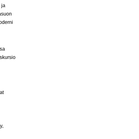
 ja
easuon
oderni
ssa
kskursio
at
y,