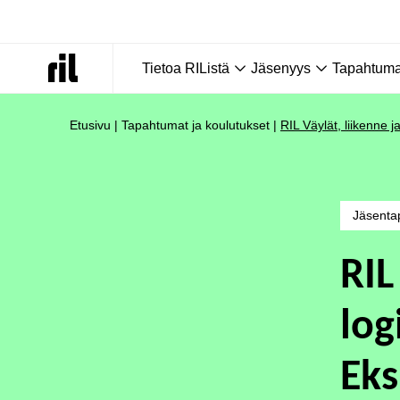
Tietoa RIListä
Jäsenyys
Tapahtumat
Etusivu
|
Tapahtumat ja koulutukset
|
RIL Väylät, liikenne 
Jäsenta
RIL
log
Eks