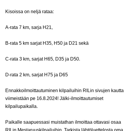
Kisoissa on neljä rataa:
A-rata 7 km, sarja H21,
B-rata 5 km sarjat H35, H50 ja D21 sekä
C-rata 3 km, sarjat H65, D35 ja D50.
D-rata 2 km, sarjat H75 ja D65
Ennakkoilmoittautuminen kilpailuihin RILin sivujen kautta
viimeistään pe 16.8.2024! Jälki-ilmoittautumiset
kilpailupaikalla.
Paikalle saapuessasi muistathan ilmoittaa ottavasi osaa
RILin Mestaruuskilpailuihin. Tarkista lähtöluettelosta oma