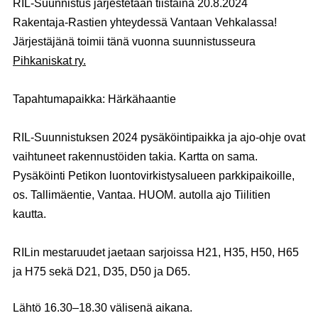
RIL-Suunnistus järjestetään tiistaina
20.8.2024
Rakentaja-Rastien yhteydessä Vantaan Vehkalassa!
Järjestäjänä toimii tänä vuonna suunnistusseura
Pihkaniskat ry.
Tapahtumapaikka: Härkähaantie
RIL-Suunnistuksen 2024 pysäköintipaikka ja ajo-ohje ovat
vaihtuneet rakennustöiden takia. Kartta on sama.
Pysäköinti Petikon luontovirkistysalueen parkkipaikoille,
os. Tallimäentie, Vantaa. HUOM. autolla ajo Tiilitien
kautta.
RILin mestaruudet jaetaan sarjoissa H21, H35, H50, H65
ja H75 sekä D21, D35, D50 ja D65.
Lähtö 16.30–18.30 välisenä aikana.