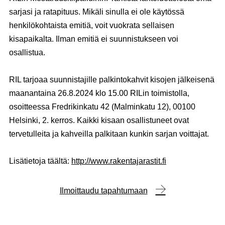
sarjasi ja ratapituus. Mikäli sinulla ei ole käytössä
henkilökohtaista emitiä, voit vuokrata sellaisen
kisapaikalta. Ilman emitiä ei suunnistukseen voi
osallistua.
RIL tarjoaa suunnistajille palkintokahvit kisojen jälkeisenä
maanantaina
26.8.2024
klo 15.00 RILin toimistolla,
osoitteessa Fredrikinkatu 42 (Malminkatu 12), 00100
Helsinki, 2. kerros. Kaikki kisaan osallistuneet ovat
tervetulleita ja kahveilla palkitaan kunkin sarjan voittajat.
Lisätietoja täältä:
http://www.rakentajarastit.fi
Ilmoittaudu tapahtumaan