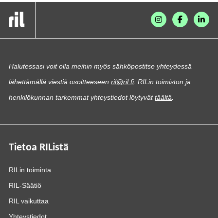
Halutessasi voit olla meihin myös sähköpostitse yhteydessä
lähettämällä viestiä osoitteeseen
ril@ril.fi
. RILin toimiston ja
henkilökunnan tarkemmat yhteystiedot löytyvät
täältä
.
Tietoa RIListä
RILin toiminta
RIL-Säätiö
RIL vaikuttaa
Yhteystiedot