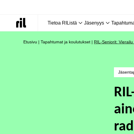
Tietoa RIListä
Jäsenyys
Tapahtumat
Etusivu
|
Tapahtumat ja koulutukset
|
RIL-Seniorit: Vierail
Jäsenta
RIL
ain
rad