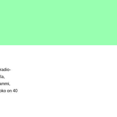
radio-
la,
Tammi,
koko on 40