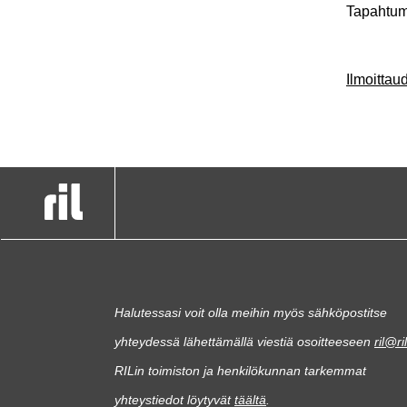
Tapahtum
Ilmoitta
Halutessasi voit olla meihin myös sähköpostitse
yhteydessä lähettämällä viestiä osoitteeseen
ril@ril
RILin toimiston ja henkilökunnan tarkemmat
yhteystiedot löytyvät
täältä
.