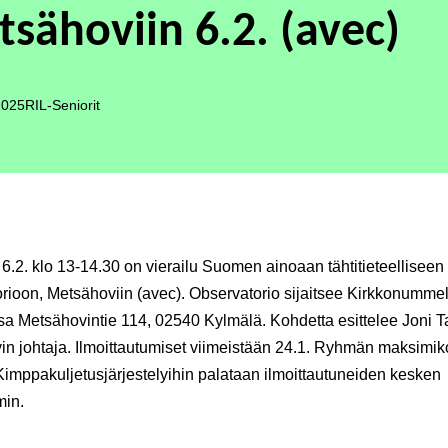
sähoviin 6.2. (avec)
2025
RIL-Seniorit
 6.2. klo 13-14.30 on vierailu Suomen ainoaan tähtitieteelliseen 
rioon, Metsähoviin (avec). Observatorio sijaitsee Kirkkonummel
sa Metsähovintie 114, 02540 Kylmälä. Kohdetta esittelee Joni 
n johtaja. Ilmoittautumiset viimeistään 24.1. Ryhmän maksimi
imppakuljetusjärjestelyihin palataan ilmoittautuneiden kesken
in.