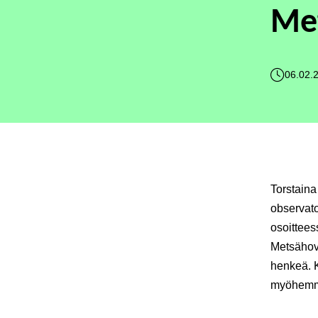
Met
06.02.
Torstaina
observato
osoittees
Metsähovi
henkeä. K
myöhemm