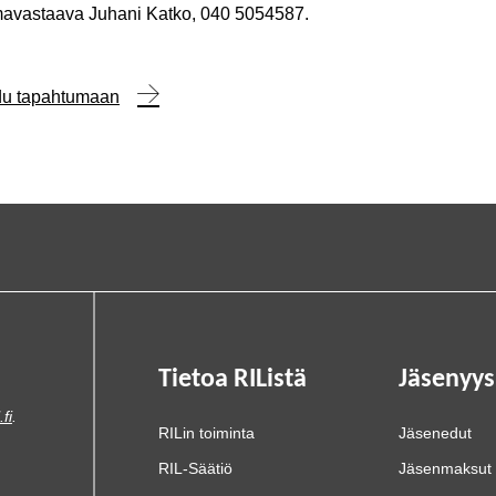
avastaava Juhani Katko, 040 5054587.
udu tapahtumaan
Tietoa RIListä
Jäsenyys
.fi
.
RILin toiminta
Jäsenedut
RIL-Säätiö
Jäsenmaksut