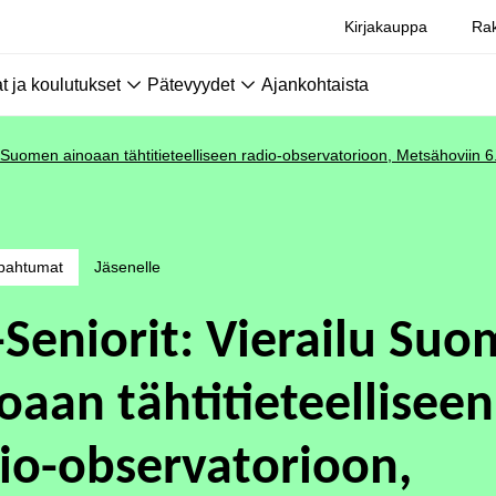
Kirjakauppa
Rak
 ja koulutukset
Pätevyydet
Ajankohtaista
u Suomen ainoaan tähtitieteelliseen radio-observatorioon, Metsähoviin 6
pahtumat
Jäsenelle
-Seniorit: Vierailu Su
oaan tähtitieteelliseen
io-observatorioon,