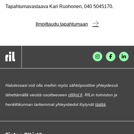
Tapahtumavastaava Kari Ruohonen, 040 5045170.
Ilmoittaudu tapahtumaan
Halutessasi voit olla meihin myös sähköpostitse yhteydessä
lähettämällä viestiä osoitteeseen
ril@ril.fi
. RILin toimiston ja
henkilökunnan tarkemmat yhteystiedot löytyvät
täältä
.