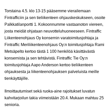
Torstaina 4.5. klo 13-15 pääsemme vierailemaan
Fintrafficiin
ja sen tieliikenteen ohjauskeskukseen, osoite
Palkkatilanportti 1. Kokoonnumme vastaanoton viereen,
josta meidät ohjataan neuvotteluhuoneeseen. Fintraffic
Liikenteenohjaus Oy konsernin varatoimitusjohtaja ja
Fintraffic Meriliikenteenohjaus Oy:n toimitusjohtaja Rami
Metsäpelto kertoo tästä 1 100 henkilöä käsittävästä
konsernista ja sen tehtävistä. Fintraffic Tie Oy:n
toimitusjohtaja Aapo Anderson kertoo tieliikenteen
ohjauksesta ja liikenteenohjauksen palveluista meille
tienkäyttäjille.
Ilmoittautumiset sekä ruoka-aine rajoitukset luvatun
kahvitarjoilun takia viimeistään 20.4.
Mukaan mahtuu 25
senioria.