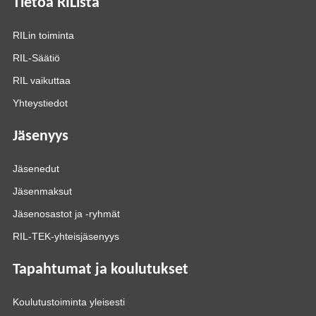
Tietoa RIListä
RILin toiminta
RIL-Säätiö
RIL vaikuttaa
Yhteystiedot
Jäsenyys
Jäsenedut
Jäsenmaksut
Jäsenosastot ja -ryhmät
RIL-TEK-yhteisjäsenyys
Tapahtumat ja koulutukset
Koulutustoiminta yleisesti