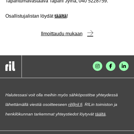
Tapahtumavastaava Tapani Jylhä, 040 5228759.
Osallistujalistan löydät
täältä
!
Ilmoittaudu mukaan
Halutessasi voit olla meihin myös sähköpostitse yhteydessä
lähettämällä viestiä osoitteeseen
ril@ril.fi
. RILin toimiston ja
henkilökunnan tarkemmat yhteystiedot löytyvät
täältä
.