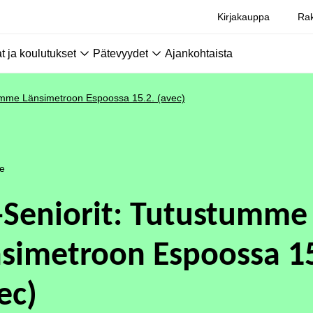
Kirjakauppa
Rak
 ja koulutukset
Pätevyydet
Ajankohtaista
tumme Länsimetroon Espoossa 15.2. (avec)
le
-Seniorit: Tutustumme
simetroon Espoossa 15
ec)