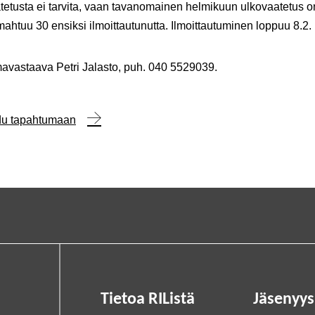
atetusta ei tarvita, vaan tavanomainen helmikuun ulkovaatetus o
htuu 30 ensiksi ilmoittautunutta.
Ilmoittautuminen loppuu 8.2.
avastaava Petri Jalasto, puh. 040 5529039.
udu tapahtumaan
Tietoa RIListä
Jäsenyys