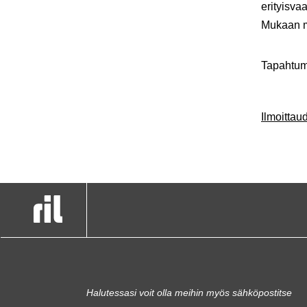
erityisva
Mukaan ma
Tapahtum
Ilmoitta
Halutessasi voit olla meihin myös sähköpostitse