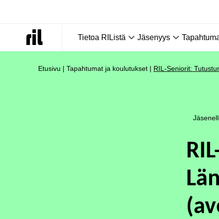
Tietoa RIListä
Jäsenyys
Tapahtumat
Etusivu
|
Tapahtumat ja koulutukset
|
RIL-Seniorit: Tutus
Jäsenel
RIL
Län
(av