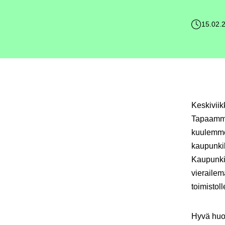
15.02.
Keskiviik
Tapaamme 
kuulemme 
kaupunkik
Kaupunkiy
vieraile
toimistoll
Hyvä huom