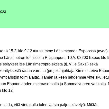
2023
kona 15.2. klo 9-12
tutustumme Länsimetroon Espoossa
(avec).
Länsimetron toimistolla Piispanportti 10 A, 02200 Espoo klo 9
esitykset itse Länsimetroprojektista (tj. Ville Saksi) sekä
ehityksestä radan varrella (projektinjohtaja Kimmo Leivo Espo
mpäristön toimialalta). Tämän jälkeen lähdemme yhteiskuljetu
maan Espoonlahden metroasemalla ja Sammalvuoren varikolla. 
e klo 12.
ioida, että vierailulla tulee varsin paljon kävelyä. Mitään