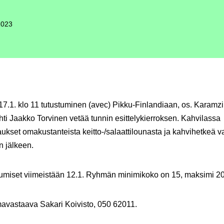
2023
17.1. klo 11
tutustuminen (avec) Pikku-Finlandiaa
n, os. Karamzi
ehti Jaakko Torvinen vetää tunnin esittelykierroksen. Kahvilassa
ukset omakustanteista keitto-/salaattilounasta ja kahvihetkeä v
n jälkeen.
tumiset viimeistään 12.1.
Ryhmän minimikoko on 15, maksimi 20
avastaava Sakari Koivisto, 050 62011.