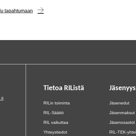
udu tapahtumaan
Tietoa RIListä
Jäsenyys
.fi
.
RILin toiminta
Jäsenedut
RIL-Säätiö
Jäsenmaksut
RIL vaikuttaa
Jäsenosastot 
Yhteystiedot
RIL-TEK-yhte