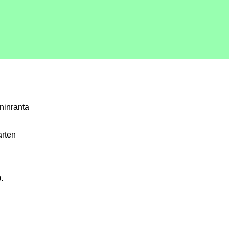
ninranta
arten
.