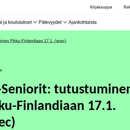
Kirjakauppa
Rak
 ja koulutukset
Pätevyydet
Ajankohtaista
minen Pikku-Finlandiaan 17.1. (avec)
le
-Seniorit: tutustumine
ku-Finlandiaan 17.1.
ec)