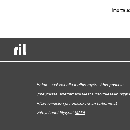
Ilmoitta
Halutessasi voit olla meihin myös sähköpostitse
yhteydessä lähettämällä viestiä osoitteeseen
ril@ril
RILin toimiston ja henkilökunnan tarkemmat
yhteystiedot löytyvät
täältä
.