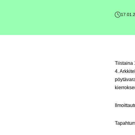
17.01.
Tiistaina 
4. Arkkit
pöytävara
kierrokse
Ilmoittau
Tapahtum