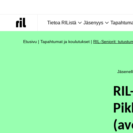
Tietoa RIListä
Jäsenyys
Tapahtumat
Etusivu
|
Tapahtumat ja koulutukset
|
RIL-Seniorit: tutustu
Jäsenel
RIL
Pik
(av