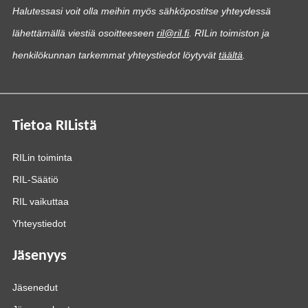
Halutessasi voit olla meihin myös sähköpostitse yhteydessä
lähettämällä viestiä osoitteeseen
ril@ril.fi
. RILin toimiston ja
henkilökunnan tarkemmat yhteystiedot löytyvät
täältä
.
Tietoa RIListä
RILin toiminta
RIL-Säätiö
RIL vaikuttaa
Yhteystiedot
Jäsenyys
Jäsenedut