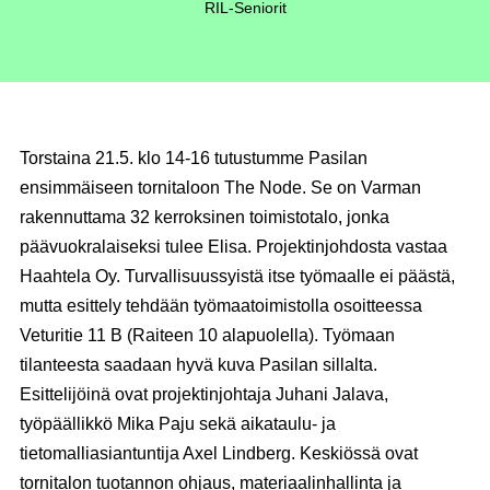
RIL-Seniorit
Torstaina 21.5. klo 14-16 tutustumme Pasilan
ensimmäiseen tornitaloon The Node. Se on Varman
rakennuttama 32 kerroksinen toimistotalo, jonka
päävuokralaiseksi tulee Elisa. Projektinjohdosta vastaa
Haahtela Oy. Turvallisuussyistä itse työmaalle ei päästä,
mutta esittely tehdään työmaatoimistolla osoitteessa
Veturitie 11 B (Raiteen 10 alapuolella). Työmaan
tilanteesta saadaan hyvä kuva Pasilan sillalta.
Esittelijöinä ovat projektinjohtaja Juhani Jalava,
työpäällikkö Mika Paju sekä aikataulu- ja
tietomalliasiantuntija Axel Lindberg. Keskiössä ovat
tornitalon tuotannon ohjaus, materiaalinhallinta ja