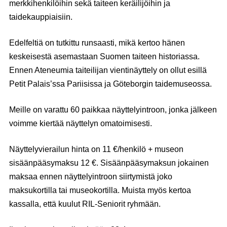
merkkihenkilöihin sekä taiteen keräilijöihin ja
taidekauppiaisiin.
Edelfeltiä on tutkittu runsaasti, mikä kertoo hänen
keskeisestä asemastaan Suomen taiteen historiassa.
Ennen Ateneumia taiteilijan vientinäyttely on ollut esillä
Petit Palais’ssa Pariisissa ja Göteborgin taidemuseossa.
Meille on varattu
60 paikkaa
näyttelyintroon, jonka jälkeen
voimme kiertää näyttelyn omatoimisesti.
Näyttelyvierailun hinta on
11 €/henkilö + museon
sisäänpääsymaksu 12 €
. Sisäänpääsymaksun jokainen
maksaa ennen näyttelyintroon siirtymistä joko
maksukortilla tai museokortilla. Muista myös kertoa
kassalla, että kuulut RIL-Seniorit ryhmään.