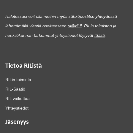
Halutessasi voit olla meihin myös sähköpostitse yhteydessä
lähettämällä viestiä osoitteeseen
ril@ril.fi
. RILin toimiston ja
henkilökunnan tarkemmat yhteystiedot löytyvät
täältä
.
Tietoa RIListä
RILin toiminta
RIL-Säätiö
RIL vaikuttaa
Yhteystiedot
Jäsenyys