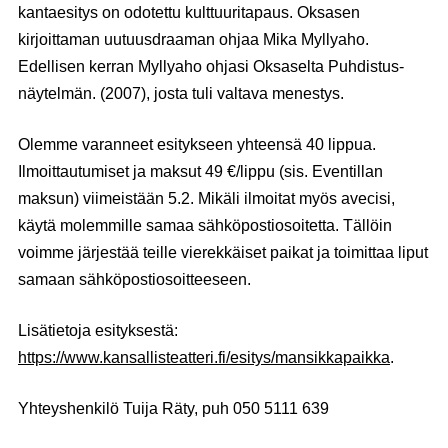
kantaesitys on odotettu kulttuuritapaus. Oksasen
kirjoittaman uutuusdraaman ohjaa Mika Myllyaho.
Edellisen kerran Myllyaho ohjasi Oksaselta Puhdistus-
näytelmän. (2007), josta tuli valtava menestys.
Olemme varanneet esitykseen yhteensä 40 lippua.
Ilmoittautumiset ja maksut 49 €/lippu (sis. Eventillan
maksun) viimeistään 5.2. Mikäli ilmoitat myös avecisi,
käytä molemmille samaa sähköpostiosoitetta. Tällöin
voimme järjestää teille vierekkäiset paikat ja toimittaa liput
samaan sähköpostiosoitteeseen.
Lisätietoja esityksestä:
https://www.kansallisteatteri.fi/esitys/mansikkapaikka
.
Yhteyshenkilö Tuija Räty, puh 050 5111 639