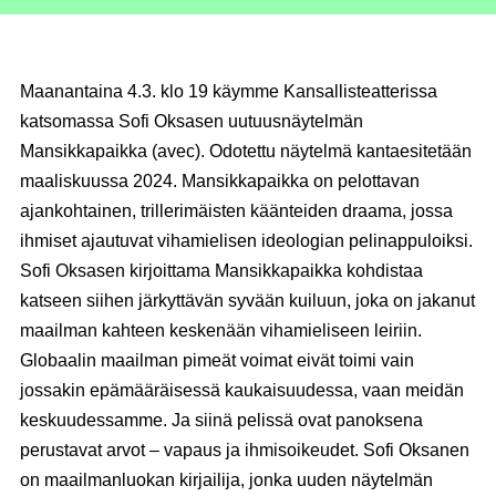
Maanantaina 4.3. klo 19 käymme Kansallisteatterissa
katsomassa Sofi Oksasen uutuusnäytelmän
Mansikkapaikka (avec). Odotettu näytelmä kantaesitetään
maaliskuussa 2024. Mansikkapaikka on pelottavan
ajankohtainen, trillerimäisten käänteiden draama, jossa
ihmiset ajautuvat vihamielisen ideologian pelinappuloiksi.
Sofi Oksasen kirjoittama Mansikkapaikka kohdistaa
katseen siihen järkyttävän syvään kuiluun, joka on jakanut
maailman kahteen keskenään vihamieliseen leiriin.
Globaalin maailman pimeät voimat eivät toimi vain
jossakin epämääräisessä kaukaisuudessa, vaan meidän
keskuudessamme. Ja siinä pelissä ovat panoksena
perustavat arvot – vapaus ja ihmisoikeudet. Sofi Oksanen
on maailmanluokan kirjailija, jonka uuden näytelmän