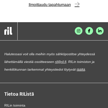
Ilmoittaudu tapahtumaan
Halutessasi voit olla meihin myös sähköpostitse yhteydessä
lähettämällä viestiä osoitteeseen
ril@ril.fi
. RILin toimiston ja
henkilökunnan tarkemmat yhteystiedot löytyvät
täältä
.
Tietoa RIListä
RILin toiminta