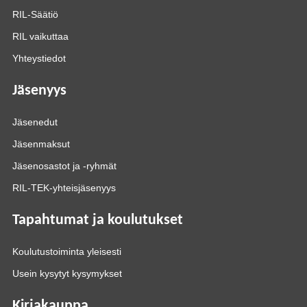
RIL-Säätiö
RIL vaikuttaa
Yhteystiedot
Jäsenyys
Jäsenedut
Jäsenmaksut
Jäsenosastot ja -ryhmät
RIL-TEK-yhteisjäsenyys
Tapahtumat ja koulutukset
Koulutustoiminta yleisesti
Usein kysytyt kysymykset
Kirjakauppa