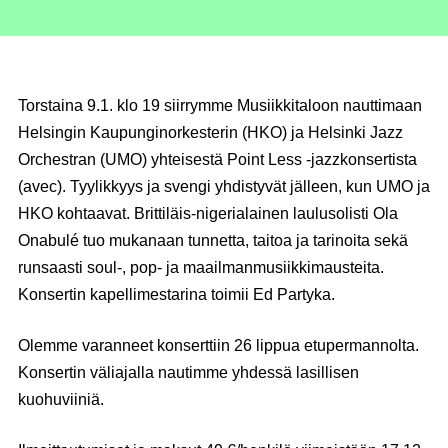
Torstaina 9.1. klo 19 siirrymme Musiikkitaloon nauttimaan
Helsingin Kaupunginorkesterin (HKO) ja Helsinki Jazz
Orchestran (UMO) yhteisestä Point Less -jazzkonsertista
(avec). Tyylikkyys ja svengi yhdistyvät jälleen, kun UMO ja
HKO kohtaavat. Brittiläis-nigerialainen laulusolisti Ola
Onabulé tuo mukanaan tunnetta, taitoa ja tarinoita sekä
runsaasti soul-, pop- ja maailmanmusiikkimausteita.
Konsertin kapellimestarina toimii Ed Partyka.
Olemme varanneet konserttiin 26 lippua etupermannolta.
Konsertin väliajalla nautimme yhdessä lasillisen
kuohuviiniä.