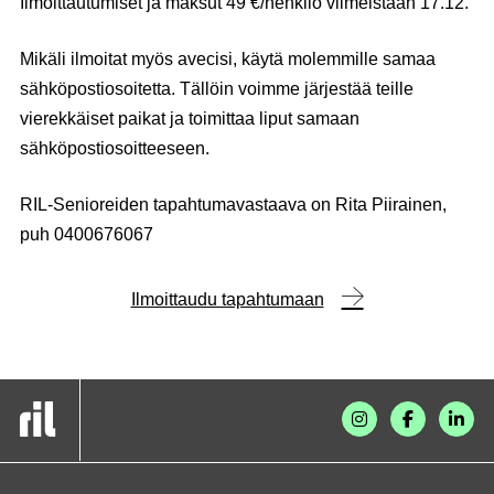
Ilmoittautumiset ja maksut 49 €/henkilö viimeistään 17.12.
Mikäli ilmoitat myös avecisi, käytä molemmille samaa
sähköpostiosoitetta. Tällöin voimme järjestää teille
vierekkäiset paikat ja toimittaa liput samaan
sähköpostiosoitteeseen.
RIL-Senioreiden tapahtumavastaava on Rita Piirainen,
puh 0400676067
Ilmoittaudu tapahtumaan