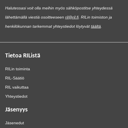
Halutessasi voit olla meihin myös sähköpostitse yhteydessä
lähettämällä viestiä osoitteeseen
ril@ril.fi
. RILin toimiston ja
henkilökunnan tarkemmat yhteystiedot löytyvät
täältä
.
Tietoa RIListä
RILin toiminta
RIL-Säätiö
RIL vaikuttaa
Yhteystiedot
Jäsenyys
Jäsenedut