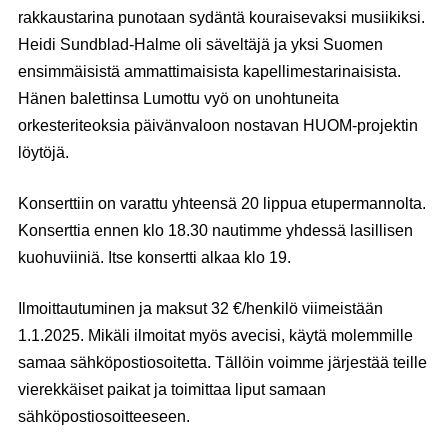
rakkaustarina punotaan sydäntä kouraisevaksi musiikiksi.
Heidi Sundblad-Halme oli säveltäjä ja yksi Suomen
ensimmäisistä ammattimaisista kapellimestarinaisista.
Hänen balettinsa Lumottu vyö on unohtuneita
orkesteriteoksia päivänvaloon nostavan HUOM-projektin
löytöjä.
Konserttiin on varattu yhteensä 20 lippua etupermannolta.
Konserttia ennen klo 18.30 nautimme yhdessä lasillisen
kuohuviiniä. Itse konsertti alkaa klo 19.
Ilmoittautuminen ja maksut 32 €/henkilö viimeistään
1.1.2025. Mikäli ilmoitat myös avecisi, käytä molemmille
samaa sähköpostiosoitetta. Tällöin voimme järjestää teille
vierekkäiset paikat ja toimittaa liput samaan
sähköpostiosoitteeseen.