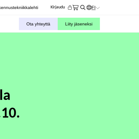
ennustekniikkalehti
FI
Kirjaudu
KIELIVALITSIN. AKTIIVIN
Ota yhteyttä
Liity jäseneksi
la
.10.