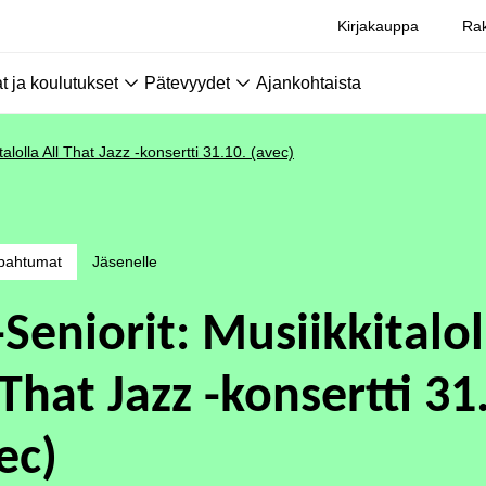
Kirjakauppa
Rak
 ja koulutukset
Pätevyydet
Ajankohtaista
talolla All That Jazz -konsertti 31.10. (avec)
pahtumat
Jäsenelle
-Seniorit: Musiikkitalol
 That Jazz -konsertti 31
ec)