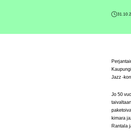
31.10.
Perjantai
Kaupungin
Jazz -kon
Jo 50 vuo
taivalta
paketoiva
kimara jaz
Rantala j