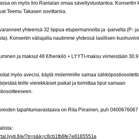
assa on myös Iiro Rantalan omaa sävellystuotantoa. Konsertin k
vat Teemu Takasen sovittamia.
ranneet yhteensä 32 lippua etupermannolta ja -parvelta (P- ja
ta). Konsertin väliajalla nautimme yhdessä lasillisen kuohuviini
tuminen ja maksut 48 €/henkilö + LYYTI-maksu viimeistään 30.9
moitat myös avecisi, käytä molemmille samaa sähköpostiosoitetta
rjestää teille vierekkäiset paikat ja toimittaa liput samaan
tiosoitteeseen.
oreiden tapahtumavastaava on Rita Piirainen, puh 0400676067
alista:
ortal.lyyti.fi/e/?p=s&k=c8cb1fb6fe7e8165551e