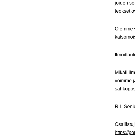
joiden se
teokset o
Olemme va
katsomois
Ilmoittau
Mikäli il
voimme jä
sähköpos
RIL-Seni
Osallistuj
https://p