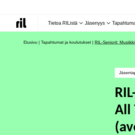
Tietoa RIListä
Jäsenyys
Tapahtumat
Etusivu
|
Tapahtumat ja koulutukset
|
RIL-Seniorit: Musiikki
Jäsenta
RIL
All
(av