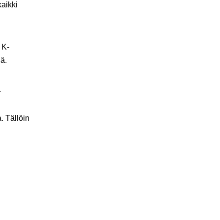
aikki
 K-
ä.
.
. Tällöin