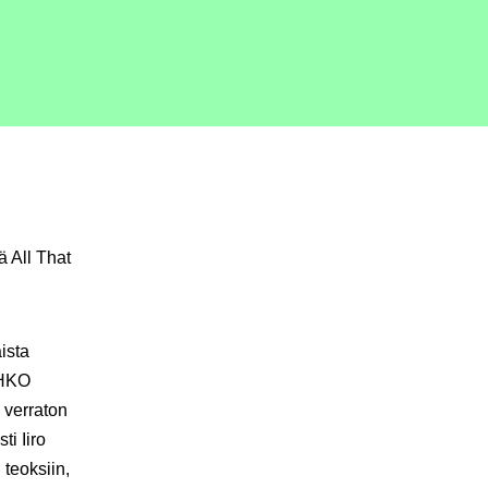
 All That
ista
 HKO
 verraton
ti Iiro
teoksiin,