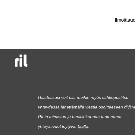
Ilmoitta
Halutessasi voit olla meihin myös sähköpostitse
yhteydessä lähettämällä viestiä osoitteeseen
ril@ril
RILin toimiston ja henkilökunnan tarkemmat
yhteystiedot löytyvät
täältä
.