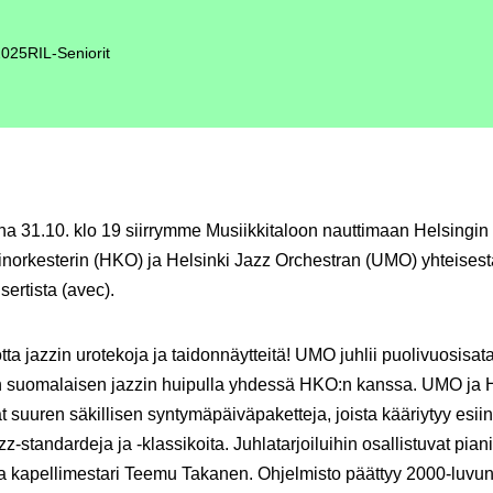
2025
RIL-Seniorit
na 31.10. klo 19 siirrymme Musiikkitaloon nauttimaan Helsingin
orkesterin (HKO) ja Helsinki Jazz Orchestran (UMO) yhteisestä
sertista (avec).
tta jazzin urotekoja ja taidonnäytteitä! UMO juhlii puolivuosisata
an suomalaisen jazzin huipulla yhdessä HKO:n kanssa. UMO ja
t suuren säkillisen syntymäpäiväpaketteja, joista kääriytyy esiin
z-standardeja ja -klassikoita. Juhlatarjoiluihin osallistuvat pianis
a kapellimestari Teemu Takanen. Ohjelmisto päättyy 2000-luvun 