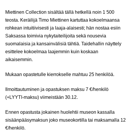
Miettinen Collection sisältää tällä hetkellä noin 1 500
teosta. Keräilijä Timo Miettinen kartuttaa kokoelmaansa
rohkean intuitiivisesti ja laaja-alaisesti; hän nostaa esiin
Saksassa toimivia nykytaiteilijoita sekä nousevia
suomalaisia ja kansainvälisiä tähtiä. Taidehallin näyttely
esittelee kokoelmaa laajemmin kuin koskaan
aikaisemmin.
Mukaan opastetulle kierrokselle mahtuu 25 henkilöä.
Ilmoittautuminen ja opastuksen maksu 7 €/henkilö
(+LYYTI-maksu) viimeistään 30.12.
Ennen opastusta jokainen huolehtii museon kassalla
sisäänpääsymaksun joko museokortilla tai maksamalla 12
€/henkilö.