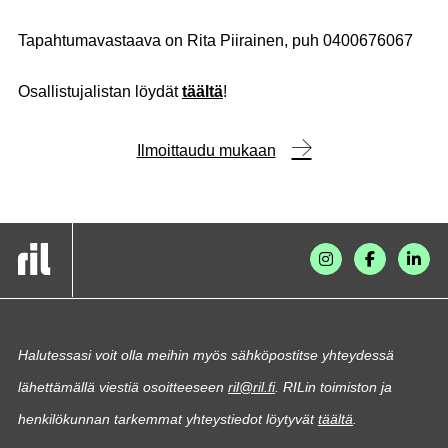
Tapahtumavastaava on Rita Piirainen, puh 0400676067
Osallistujalistan löydät
täältä
!
Ilmoittaudu mukaan
Halutessasi voit olla meihin myös sähköpostitse yhteydessä
lähettämällä viestiä osoitteeseen
ril@ril.fi
. RILin toimiston ja
henkilökunnan tarkemmat yhteystiedot löytyvät
täältä
.