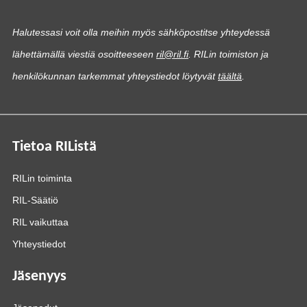
Halutessasi voit olla meihin myös sähköpostitse yhteydessä
lähettämällä viestiä osoitteeseen
ril@ril.fi
. RILin toimiston ja
henkilökunnan tarkemmat yhteystiedot löytyvät
täältä
.
Tietoa RIListä
RILin toiminta
RIL-Säätiö
RIL vaikuttaa
Yhteystiedot
Jäsenyys