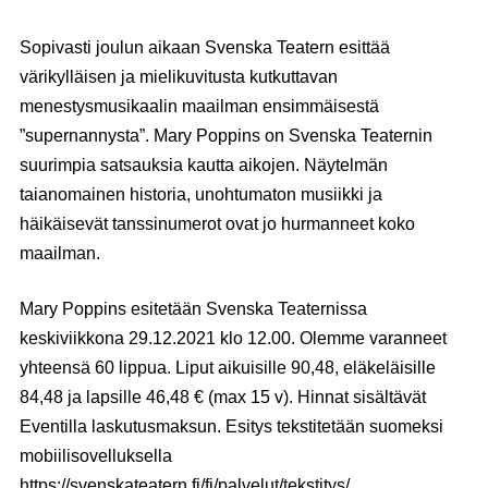
Sopivasti joulun aikaan Svenska Teatern esittää
värikylläisen ja mielikuvitusta kutkuttavan
menestysmusikaalin maailman ensimmäisestä
”supernannysta”.
Mary Poppins
on Svenska Teaternin
suurimpia satsauksia kautta aikojen. Näytelmän
taianomainen historia, unohtumaton musiikki ja
häikäisevät tanssinumerot ovat jo hurmanneet koko
maailman.
Mary Poppins esitetään Svenska Teaternissa
keskiviikkona 29.12.2021 klo 12.00.
Olemme varanneet
yhteensä 60 lippua. Liput
aikuisille 90,48, eläkeläisille
84,48 ja lapsille 46,48 € (max 15 v). Hinnat sisältävät
Eventilla laskutusmaksun.
Esitys tekstitetään suomeksi
mobiilisovelluksella
https://svenskateatern.fi/fi/palvelut/tekstitys/