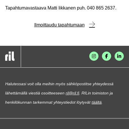
Tapahtumavastaava Matti Iikkanen puh. 040 865 2637.
Ilmoittaudu tapahtumaan
Halutessasi voit olla meihin myös sähköpostitse yhteydessä
lähettämällä viestiä osoitteeseen
ril@ril.fi
. RILin toimiston ja
henkilökunnan tarkemmat yhteystiedot löytyvät
täältä
.