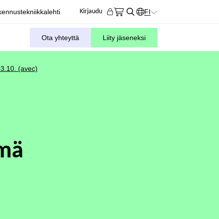
ennustekniikkalehti
FI
Kirjaudu
KIELIVALITSIN. AKTIIVIN
Ota yhteyttä
Liity jäseneksi
23.10. (avec)
lmä