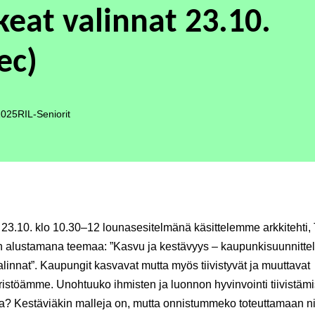
keat valinnat 23.10.
ec)
2025
RIL-Seniorit
 23.10. klo 10.30–12 lounasesitelmänä käsittelemme arkkitehti, 
n alustamana teemaa: ”Kasvu ja kestävyys – kaupunkisuunnitte
alinnat”. Kaupungit kasvavat mutta myös tiivistyvät ja muuttavat
istöämme. Unohtuuko ihmisten ja luonnon hyvinvointi tiivistäm
? Kestäviäkin malleja on, mutta onnistummeko toteuttamaan ni