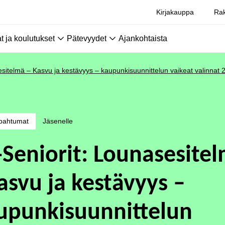
Kirjakauppa
Rak
 ja koulutukset
Pätevyydet
Ajankohtaista
esitelmä – Kasvu ja kestävyys – kaupunkisuunnittelun vaikeat valinnat 
pahtumat
Jäsenelle
-Seniorit: Lounasesite
asvu ja kestävyys –
upunkisuunnittelun