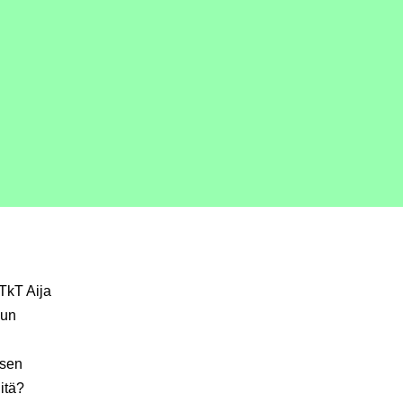
TkT Aija
lun
isen
itä?