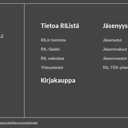
Tietoa RIListä
Jäsenyys
.fi
.
RILin toiminta
Jäsenedut
RIL-Säätiö
Jäsenmaksut
RIL vaikuttaa
Jäsenosastot 
Yhteystiedot
RIL-TEK-yhte
Kirjakauppa
aavutettavuusseloste