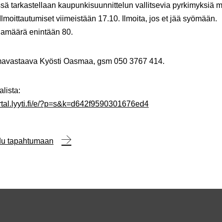
sä tarkastellaan kaupunkisuunnittelun vallitsevia pyrkimyksiä me
Ilmoittautumiset viimeistään 17.10. Ilmoita, jos et jää syömään.
jamäärä enintään 80.
avastaava Kyösti Oasmaa, gsm 050 3767 414.
alista:
ortal.lyyti.fi/e/?p=s&k=d642f9590301676ed4
udu tapahtumaan