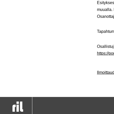
Esitykses
muualla. 
Osanotta
Tapahtum
Osallistuj
https://p
Ilmoitta