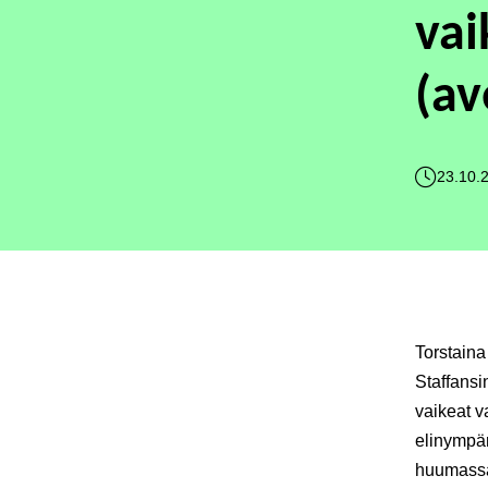
vai
(av
23.10.
Torstaina
Staffansi
vaikeat v
elinympär
huumassa