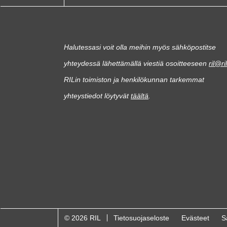
Halutessasi voit olla meihin myös sähköpostitse
yhteydessä lähettämällä viestiä osoitteeseen
ril@ril
RILin toimiston ja henkilökunnan tarkemmat
yhteystiedot löytyvät
täältä
.
© 2026 RIL
Tietosuojaseloste
Evästeet
S