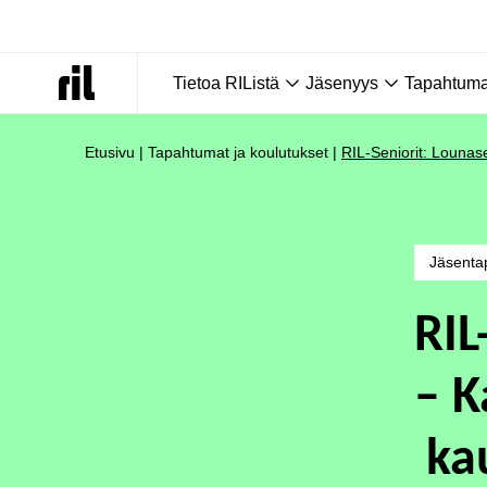
Tietoa RIListä
Jäsenyys
Tapahtumat
Etusivu
|
Tapahtumat ja koulutukset
|
RIL-Seniorit: Lounas
Jäsenta
RIL
– K
ka