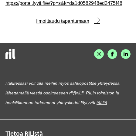
https://portal.lyyti.fi/e/?p=s&k=da1d0582948ed2475f48
Ilmoittaudu tapahtumaan
Halutessasi voit olla meihin myös sähköpostitse yhteydessä
lähettämällä viestiä osoitteeseen
ril@ril.fi
. RILin toimiston ja
henkilökunnan tarkemmat yhteystiedot löytyvät
täältä
.
Tietoa RIListä