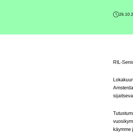
26.10.
RIL-Senio
Lokakuun 
Amsterdam
sijaitsev
Tutustum
vuosikymm
käymme j