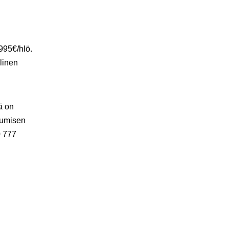
1995€/hlö.
linen
ä on
tumisen
0 777