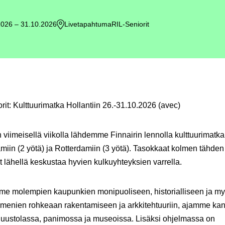
2026 – 31.10.2026
Livetapahtuma
RIL-Seniorit
rit: Kulttuurimatka Hollantiin 26.-31.10.2026 (avec)
viimeisellä viikolla lähdemme Finnairin lennolla kulttuurimatka
iin (2 yötä) ja Rotterdamiin (3 yötä). Tasokkaat kolmen tähden h
at lähellä keskustaa hyvien kulkuyhteyksien varrella.
me molempien kaupunkien monipuoliseen, historialliseen ja my
enien rohkeaan rakentamiseen ja arkkitehtuuriin, ajamme kana
uustolassa, panimossa ja museoissa. Lisäksi ohjelmassa on