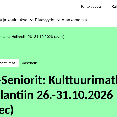
Kirjakauppa
Rak
 ja koulutukset
Pätevyydet
Ajankohtaista
rimatka Hollantiin 26.-31.10.2026 (avec)
pahtumat
Jäsenelle
-Seniorit: Kulttuurima
lantiin 26.-31.10.2026
ec)