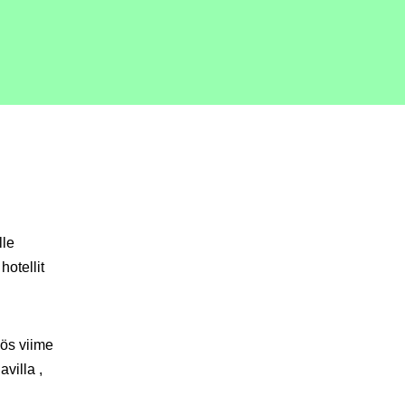
lle
otellit
ös viime
villa ,