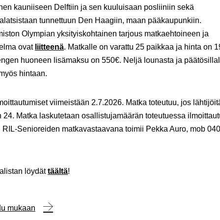
nen kauniiseen Delftiin ja sen kuuluisaan posliiniin sekä
latsistaan tunnettuun Den Haagiin, maan pääkaupunkiin.
iston Olympian yksityiskohtainen tarjous matkaehtoineen ja
elma ovat
liitteenä
. Matkalle on varattu 25 paikkaa ja hinta on 
gen huoneen lisämaksu on 550€. Neljä lounasta ja päätösillal
myös hintaan.
lmoittautumiset viimeistään 2.7.2026. Matka toteutuu, jos lähtijöit
 24. Matka laskutetaan osallistujamäärän toteutuessa ilmoittau
ä. RIL-Senioreiden matkavastaavana toimii Pekka Auro, mob 04
jalistan löydät
täältä
!
udu mukaan