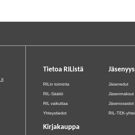
Tietoa RIListä
Jäsenyys
.fi
.
RILin toiminta
Jäsenedut
RIL-Säätiö
Jäsenmaksut
RIL vaikuttaa
Jäsenosastot 
Yhteystiedot
RIL-TEK-yhte
Kirjakauppa