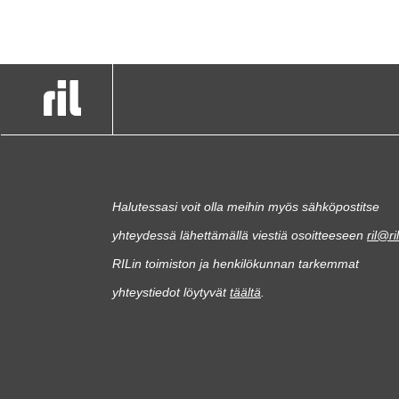
Halutessasi voit olla meihin myös sähköpostitse
yhteydessä lähettämällä viestiä osoitteeseen
ril@ril
RILin toimiston ja henkilökunnan tarkemmat
yhteystiedot löytyvät
täältä
.