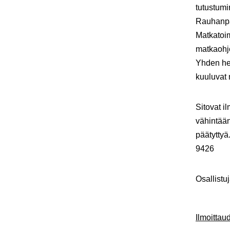
tutustumi
Rauhanpa
Matkatoim
matkaohj
Yhden hen
kuuluvat 
Sitovat i
vähintään
päätytty
9426
Osallistu
Ilmoitta