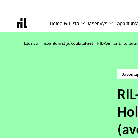
Tietoa RIListä
Jäsenyys
Tapahtumat
Etusivu
|
Tapahtumat ja koulutukset
|
RIL-Seniorit: Kulttuu
Jäsenta
RIL
Hol
(av