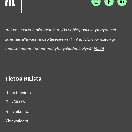
Halutessasi voit olla meihin myös sähköpostitse yhteydessä
lähettämällä viestiä osoitteeseen
ril@ril.fi
. RILin toimiston ja
henkilökunnan tarkemmat yhteystiedot löytyvät
täältä
.
Tietoa RIListä
RILin toiminta
RIL-Säätiö
RIL vaikuttaa
Yhteystiedot