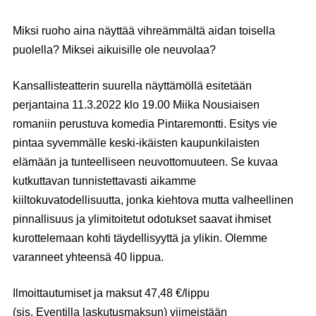
Miksi ruoho aina näyttää vihreämmältä aidan toisella
puolella? Miksei aikuisille ole neuvolaa?
Kansallisteatterin
suurella näyttämöllä esitetään
perjantaina
11.3.2022 klo 19.00
Miika Nousiaisen
romaniin perustuva komedia
Pintaremontti
. Esitys vie
pintaa syvemmälle keski-ikäisten kaupunkilaisten
elämään ja tunteelliseen neuvottomuuteen. Se kuvaa
kutkuttavan tunnistettavasti aikamme
kiiltokuvatodellisuutta, jonka kiehtova mutta valheellinen
pinnallisuus ja ylimitoitetut odotukset saavat ihmiset
kurottelemaan kohti täydellisyyttä ja ylikin. Olemme
varanneet yhteensä 40 lippua.
Ilmoittautumiset ja maksut 47,48 €/lippu
(sis.
Eventilla
laskutusmaksun) viimeistään