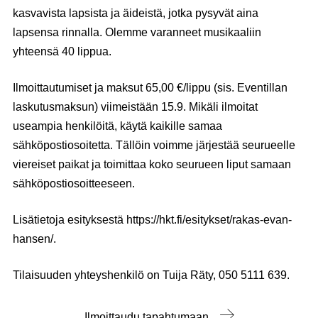
kasvavista lapsista ja äideistä, jotka pysyvät aina
lapsensa rinnalla. Olemme varanneet musikaaliin
yhteensä 40 lippua.
Ilmoittautumiset ja maksut
65,00 €
/lippu (sis. Eventillan
laskutusmaksun) viimeistään 15.9. Mikäli ilmoitat
useampia henkilöitä, käytä kaikille samaa
sähköpostiosoitetta. Tällöin voimme järjestää seurueelle
viereiset paikat ja toimittaa koko seurueen liput samaan
sähköpostiosoitteeseen.
Lisätietoja esityksestä https://hkt.fi/esitykset/rakas-evan-
hansen/.
Tilaisuuden yhteyshenkilö on Tuija Räty, 050 5111 639.
Ilmoittaudu tapahtumaan