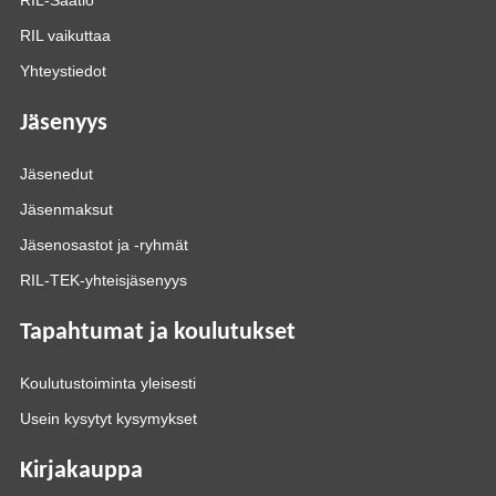
RIL-Säätiö
RIL vaikuttaa
Yhteystiedot
Jäsenyys
Jäsenedut
Jäsenmaksut
Jäsenosastot ja -ryhmät
RIL-TEK-yhteisjäsenyys
Tapahtumat ja koulutukset
Koulutustoiminta yleisesti
Usein kysytyt kysymykset
Kirjakauppa