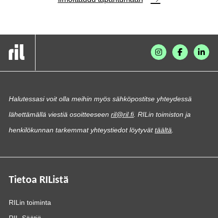
Halutessasi voit olla meihin myös sähköpostitse yhteydessä
lähettämällä viestiä osoitteeseen
ril@ril.fi
. RILin toimiston ja
henkilökunnan tarkemmat yhteystiedot löytyvät
täältä
.
Tietoa RIListä
RILin toiminta