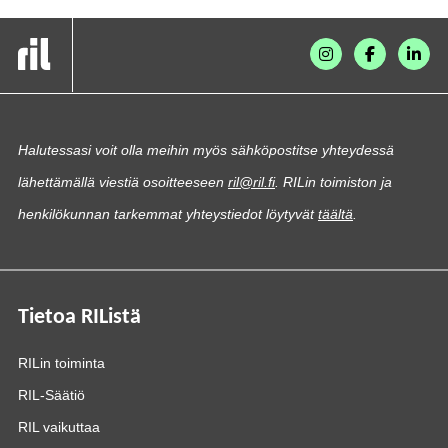
Halutessasi voit olla meihin myös sähköpostitse yhteydessä
lähettämällä viestiä osoitteeseen
ril@ril.fi
. RILin toimiston ja
henkilökunnan tarkemmat yhteystiedot löytyvät
täältä
.
Tietoa RIListä
RILin toiminta
RIL-Säätiö
RIL vaikuttaa