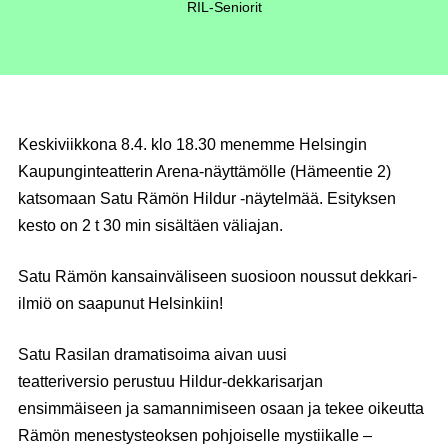
RIL-Seniorit
Keskiviikkona 8.4. klo 18.30 menemme Helsingin
Kaupunginteatterin Arena-näyttämölle (Hämeentie 2)
katsomaan Satu Rämön Hildur -näytelmää. Esityksen
kesto on 2 t 30 min sisältäen väliajan.
Satu Rämön kansainväliseen suosioon noussut dekkari-
ilmiö on saapunut Helsinkiin!
Satu Rasilan dramatisoima aivan uusi
teatteriversio perustuu Hildur-dekkarisarjan
ensimmäiseen ja samannimiseen osaan ja tekee oikeutta
Rämön menestysteoksen pohjoiselle mystiikalle –