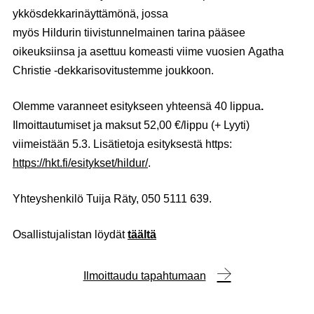
ykkösdekkarinäyttämönä, jossa
myös Hildurin tiivistunnelmainen tarina pääsee
oikeuksiinsa ja asettuu komeasti viime vuosien Agatha
Christie -dekkarisovitustemme joukkoon.
Olemme varanneet esitykseen yhteensä 40 lippua
.
Ilmoittautumiset ja maksut 52,00 €/lippu (+ Lyyti)
viimeistään 5.3. Lisätietoja esityksestä https:
https://hkt.fi/esitykset/hildur/
.
Yhteyshenkilö Tuija Räty, 050 5111 639.
Osallistujalistan löydät
täältä
Ilmoittaudu tapahtumaan