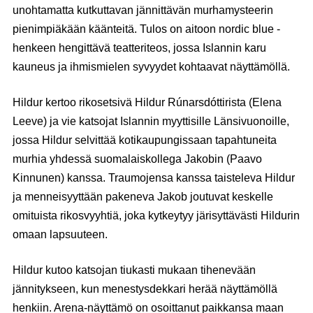
unohtamatta kutkuttavan jännittävän murhamysteerin
pienimpiäkään käänteitä. Tulos on aitoon nordic blue -
henkeen hengittävä teatteriteos, jossa Islannin karu
kauneus ja ihmismielen syvyydet kohtaavat näyttämöllä.
Hildur kertoo rikosetsivä Hildur Rúnarsdóttirista (Elena
Leeve) ja vie katsojat Islannin myyttisille Länsivuonoille,
jossa Hildur selvittää kotikaupungissaan tapahtuneita
murhia yhdessä suomalaiskollega Jakobin (Paavo
Kinnunen) kanssa. Traumojensa kanssa taisteleva Hildur
ja menneisyyttään pakeneva Jakob joutuvat keskelle
omituista rikosvyyhtiä, joka kytkeytyy järisyttävästi Hildurin
omaan lapsuuteen.
Hildur kutoo katsojan tiukasti mukaan tihenevään
jännitykseen, kun menestysdekkari herää näyttämöllä
henkiin. Arena-näyttämö on osoittanut paikkansa maan