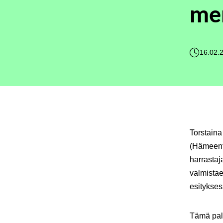
men
16.02.
Torstaina
(Hämeenti
harrastaj
valmistae
esitykses
Tämä palk