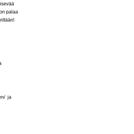
äisevää
ton palaa
iltään!
a
en/ ja