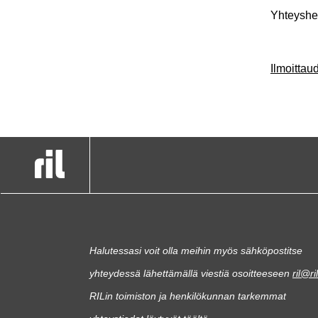
Yhteyshen
Ilmoitta
Halutessasi voit olla meihin myös sähköpostitse
yhteydessä lähettämällä viestiä osoitteeseen
ril@ril
RILin toimiston ja henkilökunnan tarkemmat