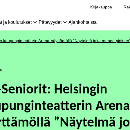
Kirjakauppa
Rak
 ja koulutukset
Pätevyydet
Ajankohtaista
gin kaupunginteatterin Arena-näyttämöllä ”Näytelmä joka menee pieleen”
le
-Seniorit: Helsingin
punginteatterin Arena
ttämöllä ”Näytelmä j