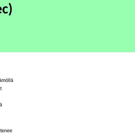
ec)
ämöllä
t
ä
etenee