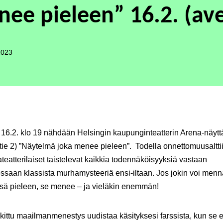
ee pieleen” 16.2. (av
2023
 16.2. klo 19
nähdään Helsingin kaupunginteatterin Arena-näytt
e 2) ”
Näytelmä joka menee pieleen
”. Todella onnettomuusalttii
ateatterilaiset taistelevat kaikkia todennäköisyyksiä vastaan
ssaan klassista murhamysteeriä ensi-iltaan. Jos jokin voi menn
sä pieleen, se menee – ja vieläkin enemmän!
ittu maailmanmenestys uudistaa käsityksesi farssista, kun se 