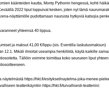
omien käänteiden kautta, Monty Pythonin hengessä, kohti häik
 Keväällä 2022 liput loppuivat kesken, joten nyt tämä naurumara
Arena-näyttämölle pudottamaan naurusta hytkyviä katsojia penke
aranneet yhteensä 40 lippua.
tumiset ja maksut 41,00 €/lippu (sis. Eventilla laskutusmaksun)
än 12.1.
Mikäli ilmoitat useampia henkilöitä, käytä kaikille sama
iosoitetta. Tällöin voimme toimittaa koko seurueen liput yhteen
tiosoitteeseen.
ja näytelmästä https://hkt.fi/esitykset/naytelma-joka-menee-piele
valliseen teatterikäyntiin https://hkt.fi/turvallisesti-teatteriin/.