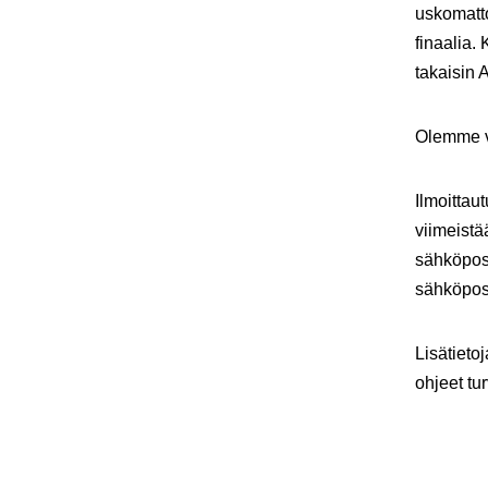
uskomatt
finaalia.
takaisin 
Olemme v
Ilmoittau
viimeistä
sähköpost
sähköpos
Lisätieto
ohjeet tur