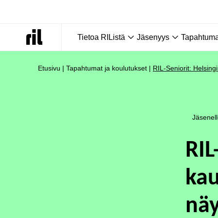
Tietoa RIListä
Jäsenyys
Tapahtumat
Etusivu
|
Tapahtumat ja koulutukset
|
RIL-Seniorit: Helsin
Jäsenel
RIL
kau
näy