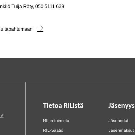
kilö Tuija Räty, 050 5111 639
udu tapahtumaan
Tietoa RIListä
Jäsenyys
.fi
.
RILin toiminta
Jäsenedut
RIL-Säätiö
Jäsenmaksut