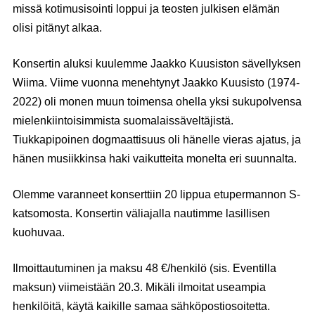
missä kotimusisointi loppui ja teosten julkisen elämän
olisi pitänyt alkaa.
Konsertin aluksi kuulemme Jaakko Kuusiston sävellyksen
Wiima. Viime vuonna menehtynyt Jaakko Kuusisto (1974-
2022) oli monen muun toimensa ohella yksi sukupolvensa
mielenkiintoisimmista suomalaissäveltäjistä.
Tiukkapipoinen dogmaattisuus oli hänelle vieras ajatus, ja
hänen musiikkinsa haki vaikutteita monelta eri suunnalta.
Olemme varanneet konserttiin 20 lippua etupermannon S-
katsomosta. Konsertin väliajalla nautimme lasillisen
kuohuvaa.
Ilmoittautuminen ja maksu 48 €/henkilö
(sis. Eventilla
maksun)
viimeistään 20.3
. Mikäli ilmoitat useampia
henkilöitä, käytä kaikille samaa sähköpostiosoitetta.