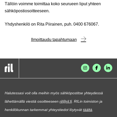
Tällöin voimme toimittaa koko seurueen liput yhteen
sähköpostiosoitteeseen.
Yhdyshenkilö on Rita Piirainen, puh. 0400 676067.
Ilmoittaudu tapahtumaan
Halutessasi voit olla meihin myös sähköpostitse yhteydessä
lähettämällä viestiä osoitteeseen
ril@ril.fi
. RILin toimiston ja
henkilökunnan tarkemmat yhteystiedot löytyvät
täältä
.