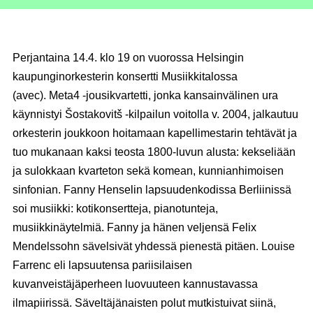
Perjantaina 14.4. klo 19 on vuorossa Helsingin
kaupunginorkesterin konsertti Musiikkitalossa
(avec).
Meta4 -jousikvartetti, jonka kansainvälinen ura
käynnistyi Šostakovitš -kilpailun voitolla v. 2004, jalkautuu
orkesterin joukkoon hoitamaan kapellimestarin tehtävät ja
tuo mukanaan kaksi teosta 1800-luvun alusta: kekseliään
ja sulokkaan kvarteton sekä komean, kunnianhimoisen
sinfonian. Fanny Henselin lapsuudenkodissa Berliinissä
soi musiikki: kotikonsertteja, pianotunteja,
musiikkinäytelmiä. Fanny ja hänen veljensä Felix
Mendelssohn sävelsivät yhdessä pienestä pitäen. Louise
Farrenc eli lapsuutensa pariisilaisen
kuvanveistäjäperheen luovuuteen kannustavassa
ilmapiirissä. Säveltäjänaisten polut mutkistuivat siinä,