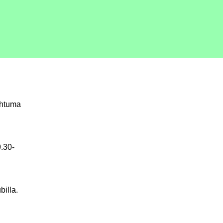
ahtuma
.30-
illa.