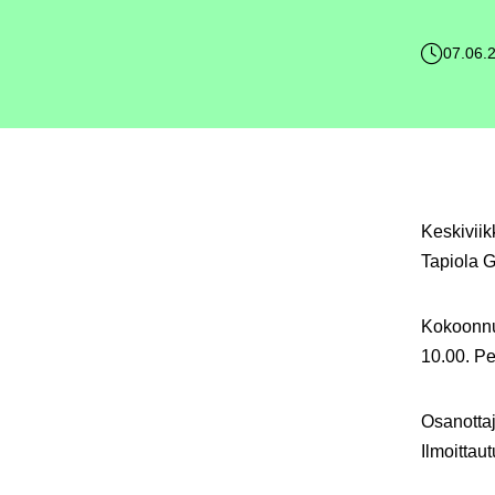
07.06.
Keskiviik
Tapiola G
Kokoonnum
10.00. Pe
Osanottaj
Ilmoittau