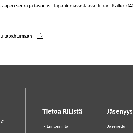
elaajien seura ja tasoitus. Tapahtumavastaava Juhani Katko, 04
udu tapahtumaan
Tietoa RIListä
Jäsenyys
.fi
.
RILin toiminta
Jäsenedut