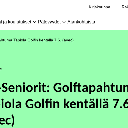
Kirjakauppa
Rak
 ja koulutukset
Pätevyydet
Ajankohtaista
ahtuma Tapiola Golfin kentällä 7.6. (avec)
le
-Seniorit: Golftapaht
iola Golfin kentällä 7.6
ec)