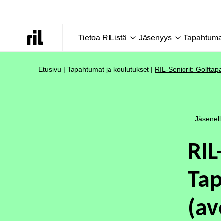
Tietoa RIListä
Jäsenyys
Tapahtumat
Etusivu
|
Tapahtumat ja koulutukset
|
RIL-Seniorit: Golftap
Jäsenel
RIL
Tap
(av