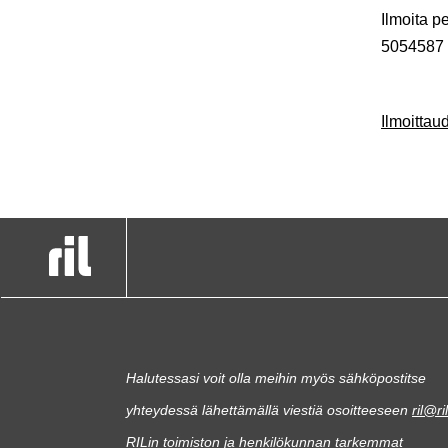
Ilmoita p
5054587
Ilmoitta
Halutessasi voit olla meihin myös sähköpostitse
yhteydessä lähettämällä viestiä osoitteeseen
ril@ril
RILin toimiston ja henkilökunnan tarkemmat