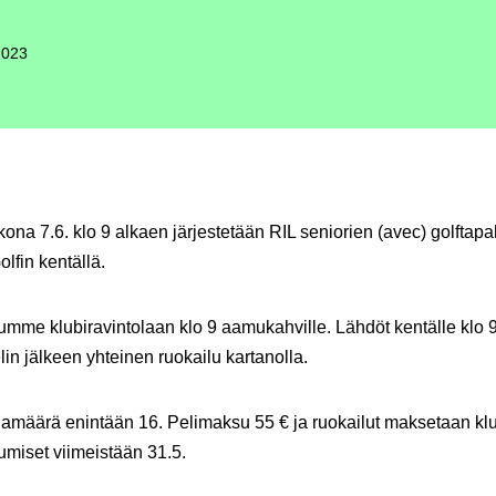
2023
kona 7.6. klo 9 alkaen järjestetään
RIL seniorien (avec) golftap
olfin kentällä
.
me klubiravintolaan klo 9 aamukahville. Lähdöt kentälle klo 9
lin jälkeen yhteinen ruokailu kartanolla.
amäärä enintään 16. Pelimaksu 55 € ja ruokailut maksetaan klub
tumiset viimeistään 31.5.